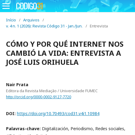
Início
/
Arquivos
/
v. 4 n. 1 (2026): Revista Código 31 - Jan./Jun.
/
Entrevista
CÓMO Y POR QUÉ INTERNET NOS
CAMBIÓ LA VIDA: ENTREVISTA A
JOSÉ LUIS ORIHUELA
Nair Prata
Editora da Revista Mediação / Universidade FUMEC
http://orcid.org/0000-0002-9127-7720
DOI:
https://doi.org/10.70493/cod31.v4i1.10984
Palavras-chave:
Digitalización, Periodismo, Redes sociales,