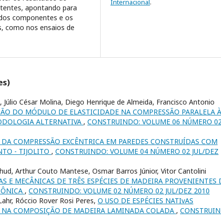
Internacional
.
stentes, apontando para
o dos componentes e os
is, como nos ensaios de
es)
a, Júlio César Molina, Diego Henrique de Almeida, Francisco Antonio
ÃO DO MÓDULO DE ELASTICIDADE NA COMPRESSÃO PARALELA 
TODOLOGIA ALTERNATIVA
,
CONSTRUINDO: VOLUME 06 NÚMERO 0
O DA COMPRESSÃO EXCÊNTRICA EM PAREDES CONSTRUÍDAS COM
TO - TIJOLITO
,
CONSTRUINDO: VOLUME 04 NÚMERO 02 JUL/DEZ
ud, Arthur Couto Mantese, Osmar Barros Júnior, Vitor Cantolini
AS E MECÂNICAS DE TRÊS ESPÉCIES DE MADEIRA PROVENIENTES 
ZÔNICA
,
CONSTRUINDO: VOLUME 02 NÚMERO 02 JUL/DEZ 2010
ahr, Róccio Rover Rosi Peres,
O USO DE ESPÉCIES NATIvAS
E NA COMPOSIÇÃO DE MADEIRA LAMINADA COLADA
,
CONSTRUIN