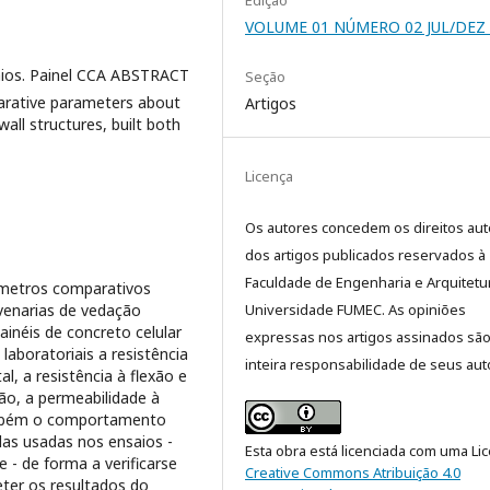
Edição
VOLUME 01 NÚMERO 02 JUL/DEZ 
saios. Painel CCA ABSTRACT
Seção
arative parameters about
Artigos
all structures, built both
Licença
Os autores concedem os direitos aut
dos artigos publicados reservados à
Faculdade de Engenharia e Arquitetu
âmetros comparativos
venarias de vedação
Universidade FUMEC. As opiniões
inéis de concreto celular
expressas nos artigos assinados sã
laboratoriais a resistência
inteira responsabilidade de seus aut
, a resistência à flexão e
ão, a permeabilidade à
ambém o comportamento
das usadas nos ensaios -
Esta obra está licenciada com uma Li
- de forma a verificarse
Creative Commons Atribuição 4.0
ter os resultados do