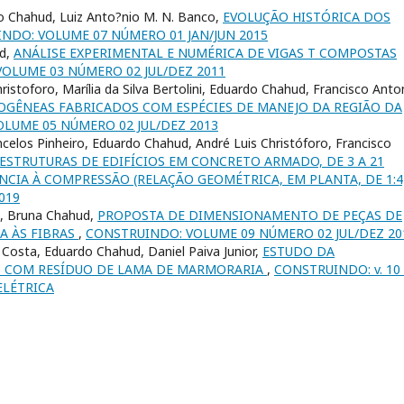
o Chahud, Luiz Anto?nio M. N. Banco,
EVOLUÇÃO HISTÓRICA DOS
NDO: VOLUME 07 NÚMERO 01 JAN/JUN 2015
ud,
ANÁLISE EXPERIMENTAL E NUMÉRICA DE VIGAS T COMPOSTAS
OLUME 03 NÚMERO 02 JUL/DEZ 2011
stoforo, Marília da Silva Bertolini, Eduardo Chahud, Francisco Anto
MOGÊNEAS FABRICADOS COM ESPÉCIES DE MANEJO DA REGIÃO DA
LUME 05 NÚMERO 02 JUL/DEZ 2013
ncelos Pinheiro, Eduardo Chahud, André Luis Christóforo, Francisco
 ESTRUTURAS DE EDIFÍCIOS EM CONCRETO ARMADO, DE 3 A 21
NCIA À COMPRESSÃO (RELAÇÃO GEOMÉTRICA, EM PLANTA, DE 1:4
2019
o, Bruna Chahud,
PROPOSTA DE DIMENSIONAMENTO DE PEÇAS DE
A ÀS FIBRAS
,
CONSTRUINDO: VOLUME 09 NÚMERO 02 JUL/DEZ 20
Costa, Eduardo Chahud, Daniel Paiva Junior,
ESTUDO DA
OS COM RESÍDUO DE LAMA DE MARMORARIA
,
CONSTRUINDO: v. 10 
ELÉTRICA