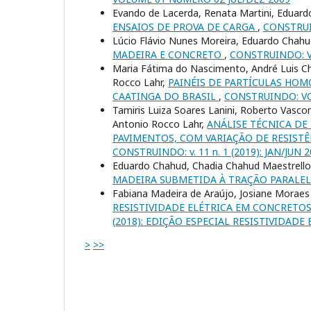
Evando de Lacerda, Renata Martini, Eduard
ENSAIOS DE PROVA DE CARGA
,
CONSTRUI
Lúcio Flávio Nunes Moreira, Eduardo Chah
MADEIRA E CONCRETO
,
CONSTRUINDO: V
Maria Fátima do Nascimento, André Luis Chri
Rocco Lahr,
PAINÉIS DE PARTÍCULAS HO
CAATINGA DO BRASIL
,
CONSTRUINDO: VO
Tamiris Luiza Soares Lanini, Roberto Vasco
Antonio Rocco Lahr,
ANÁLISE TÉCNICA DE
PAVIMENTOS, COM VARIAÇÃO DE RESISTÊ
CONSTRUINDO: v. 11 n. 1 (2019): JAN/JUN 
Eduardo Chahud, Chadia Chahud Maestrell
MADEIRA SUBMETIDA À TRAÇÃO PARALEL
Fabiana Madeira de Araújo, Josiane Moraes 
RESISTIVIDADE ELÉTRICA EM CONCRET
(2018): EDIÇÃO ESPECIAL RESISTIVIDADE 
>
>>