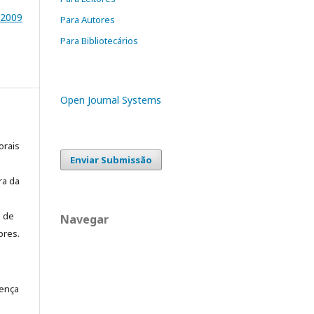
2009
Para Autores
Para Bibliotecários
Open Journal Systems
orais
Enviar Submissão
ra da
o de
Navegar
ores.
cença