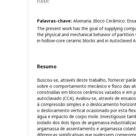
FUEMC
Palavras-chave:
Alvenaria. Bloco Cerâmico. En
The present work has the goal of supplying comp
the physical and mechanical behavior of partition w
in hollow-core ceramic blocks and in Autoclaved A
Resumo
Buscou-se, através deste trabalho, fornecer par
sobre o comportamento mecânico e físico das al
construídas em blocos cerâmicos vazados e em pa
autoclavado (CCA). Avaliou-se, através de ensaios 
à compressão simples e o deslocamento horizontal
o deslocamento vertical ocasionado por esta flex
água e impacto de corpo mole. Investigouse t
isolado dos dois tipos de argamassa industrializa
argamassa de assentamento e argamassa colante 
diferenças significativas que pudessem comprome