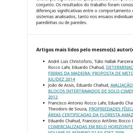
conjunto. Os resultados do trabalho foram consi
diferenças significativas entre o comportament
sistemas analisados, tanto nos ensaios individua
paredinhas ou de paredes.
Artigos mais lidos pelo mesmo(s) autor(
André Luis Christoforo, Túlio Hallak Panzer
Rocco Lahr, Eduardo Chahud,
DETERMINAÇ
FIBRAS DA MADEIRA: PROPOSTA DE ME
JUL/DEZ 2014
João de Assis, Eduardo Chahud,
AVALIAÇÃ
BLOCOS INTERTRAVADOS DE SOLO-CIMEN
2012
Francisco Antonio Rocco Lahr, Eduardo Chah
Theodoro de Souza,
PROPRIEDADES FÍSIC
ÁREAS CERTIFICADAS DA FLORESTA AMA
Eduardo Chahud, Francisco Antônio Rocco L
COMERCIALIZADAS EM BELO HORIZONT
VOLUME 01 NÚMERO 02 JUL/DEZ 2009