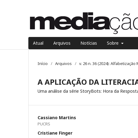
Atual
Arquivos
Notícias
Sobre
Início
/
Arquivos
/
v. 26 n. 36 (2024): Alfabetizaçã
A APLICAÇÃO DA LITERACI
Uma análise da série StoryBots: Hora da Respost
Cassiano Martins
PUCRS
Cristiane Finger