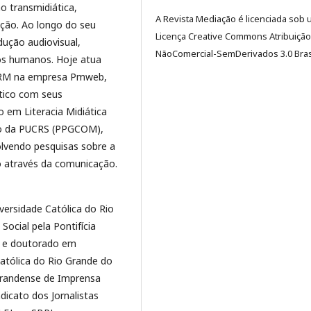
 transmidiática,
A Revista Mediação é licenciada sob
ação. Ao longo do seu
Licença Creative Commons Atribuição
dução audiovisual,
NãoComercial-SemDerivados 3.0 Brasi
tos humanos. Hoje atua
 CRM na empresa Pmweb,
tico com seus
em Literacia Midiática
o da PUCRS (PPGCOM),
olvendo pesquisas sobre a
ão através da comunicação.
versidade Católica do Rio
ocial pela Pontifícia
7) e doutorado em
Católica do Rio Grande do
ograndense de Imprensa
dicato dos Jornalistas