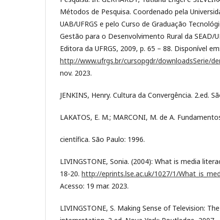
Métodos de Pesquisa. Coordenado pela Universida
UAB/UFRGS e pelo Curso de Graduação Tecnológi
Gestão para o Desenvolvimento Rural da SEAD/UF
Editora da UFRGS, 2009, p. 65 – 88. Disponível em
http://www.ufrgs.br/cursopgdr/downloadsSerie/de
nov. 2023.
JENKINS, Henry. Cultura da Convergência. 2.ed. Sã
LAKATOS, E. M.; MARCONI, M. de A. Fundamento
científica. São Paulo: 1996.
LIVINGSTONE, Sonia. (2004): What is media literac
18-20.
http://eprints.lse.ac.uk/1027/1/What_is_med
Acesso: 19 mar. 2023.
LIVINGSTONE, S. Making Sense of Television: The