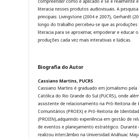
compreender como é aplicado e se é realmente efe
literacia nesses produtos audiovisuais. A pesqui
principais: Livingstone (2004 e 2007), Gerhardt (20
longo do trabalho percebeu-se que as produções i
literacia para se aproximar, empoderar e educar 
produções cada vez mais interativas e lúdicas.
Biografia do Autor
Cassiano Martins,
PUCRS
Cassiano Martins é graduado em Jornalismo pela P
Católica do Rio Grande do Sul (PUCRS), onde al
assistente de relacionamento na Pró-Reitoria de
Comunitários (PROEX) e Pró-Reitoria de Identidad
(PROIIN),adquirindo experiência em gestão de r
de eventos e planejamento estratégico. Durante
realizou intercâmbio na Universidad Anáhuac Ma