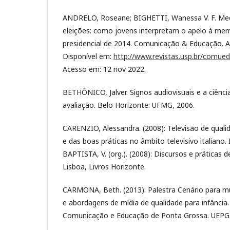
ANDRELO, Roseane; BIGHETTI, Wanessa V. F. Medi
eleições: como jovens interpretam o apelo à m
presidencial de 2014. Comunicação & Educação. An
Disponível em:
http://www.revistas.usp.br/comued
Acesso em: 12 nov 2022.
BETHÔNICO, Jalver. Signos audiovisuais e a ciênc
avaliação. Belo Horizonte: UFMG, 2006.
CARENZIO, Alessandra. (2008): Televisão de quali
e das boas práticas no âmbito televisivo italiano.
BAPTISTA, V. (org.). (2008): Discursos e práticas d
Lisboa, Livros Horizonte.
CARMONA, Beth. (2013): Palestra Cenário para mu
e abordagens de mídia de qualidade para infância.
Comunicação e Educação de Ponta Grossa. UEPG