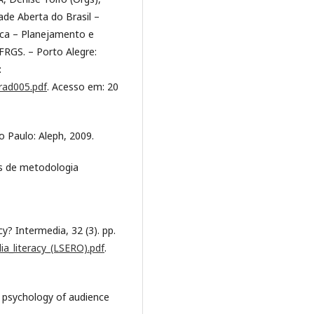
de Aberta do Brasil –
ca – Planejamento e
RGS. – Porto Alegre:
:
rad005.pdf
. Acesso em: 20
o Paulo: Aleph, 2009.
s de metodologia
y? Intermedia, 32 (3). pp.
ia_literacy_(LSERO).pdf
.
 psychology of audience