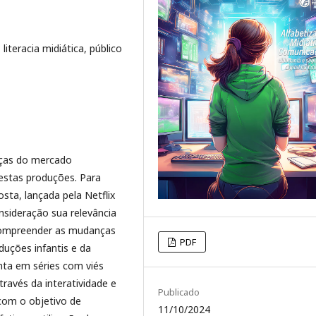
 literacia midiática, público
nças do mercado
 nestas produções. Para
sta, lançada pela Netflix
sideração sua relevância
o compreender as mudanças
PDF
uções infantis e da
enta em séries com viés
ravés da interatividade e
Publicado
 com o objetivo de
11/10/2024