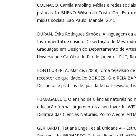
COLNAGO, Camila Khroling. Mídias e redes sociais 
práticas. In: BUENO, Wilson da Costa. Org. Estra
mídias sociais. São Paulo: Manole, 2015.
DURAN, Érika Rodrigues Simões. A linguagem da
Instrumental de ensino. Dissertação de Mestrad
Graduação em Design do Departamento de Artes e
Universidade Católica do Rio de Janeiro – PUC, Rio
FONTCUBERTA, Mar de. (2008): Uma televisão de 
receptor de qualidade. In: BORGES, G. e REIA-BAPTI
Discursos e práticas de qualidade na televisão, Li
FUMAGALLI, L. O ensino de Ciências naturais no n
educação formal: argumentos a seu favor. In: WEI
Didática das Ciências Naturais. Porto Alegre: Art
GERHARDT, Tatiana Engel, et al. Unidade 4 – Estr
Pesquisa. In: GERHARDT, Tatiana Engel e SILVEIRA