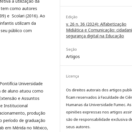
tiva a utilização da
sa tem como autores
09) e Scolari (2016). Ao
Edição
nfantis utilizam da
v. 26 n. 36 (2024): Alfabetização
Midiática e Comunicação: cidadani
o seu público com
segurança digital na Educação
Seção
Artigos
Licença
ontifícia Universidade
Os direitos autorais dos artigos publ
ém de aluno atuou como
ficam reservados à Faculdade de Ciê
 Extensão e Assuntos
Humanas da Universidade Fumec. As
e Institucional
opiniões expressas nos artigos assi
elacionamento, produção
são de responsabilidade exclusiva d
 o período de graduação
seus autores.
yab em Mérida no México,