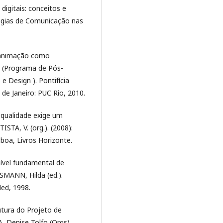
digitais: conceitos e
tégias de Comunicação nas
 animação como
o (Programa de Pós-
 Design ). Pontifícia
 de Janeiro: PUC Rio, 2010.
qualidade exige um
STA, V. (org.). (2008):
sboa, Livros Horizonte.
ível fundamental de
SMANN, Hilda (ed.).
Med, 1998.
utura do Projeto de
, Denise Tolfo (Orgs),