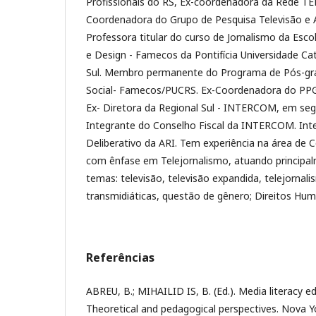
Profissionais do RS, Ex-coordenadora da Rede TEL
Coordenadora do Grupo de Pesquisa Televisão e A
Professora titular do curso de Jornalismo da Esc
e Design - Famecos da Pontifícia Universidade Ca
Sul. Membro permanente do Programa de Pós-g
Social- Famecos/PUCRS. Ex-Coordenadora do 
Ex- Diretora da Regional Sul - INTERCOM, em s
Integrante do Conselho Fiscal da INTERCOM. Int
Deliberativo da ARI. Tem experiência na área de 
com ênfase em Telejornalismo, atuando principa
temas: televisão, televisão expandida, telejornali
transmidiáticas, questão de gênero; Direitos Hum
Referências
ABREU, B.; MIHAILID IS, B. (Ed.). Media literacy ed
Theoretical and pedagogical perspectives. Nova Y