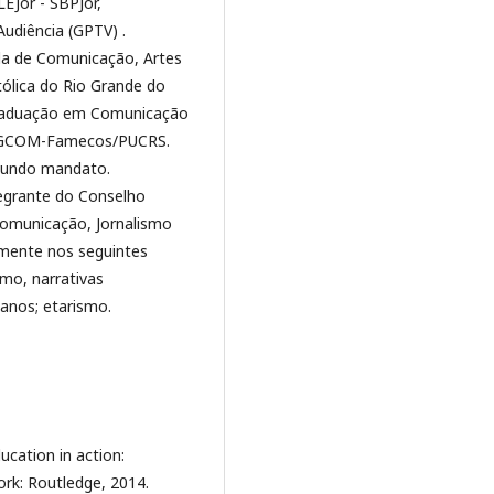
EJor - SBPJor,
udiência (GPTV) .
ola de Comunicação, Artes
tólica do Rio Grande do
raduação em Comunicação
PPGCOM-Famecos/PUCRS.
egundo mandato.
egrante do Conselho
Comunicação, Jornalismo
lmente nos seguintes
smo, narrativas
anos; etarismo.
ucation in action:
ork: Routledge, 2014.