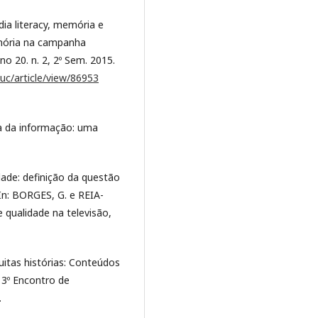
a literacy, memória e
emória na campanha
o 20. n. 2, 2º Sem. 2015.
uc/article/view/86953
ia da informação: uma
dade: definição da questão
 In: BORGES, G. e REIA-
e qualidade na televisão,
itas histórias: Conteúdos
 3º Encontro de
.