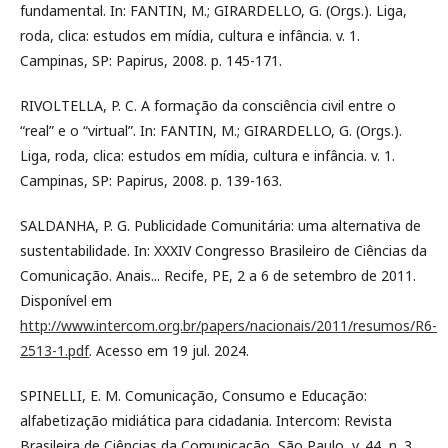
fundamental. In: FANTIN, M.; GIRARDELLO, G. (Orgs.). Liga,
roda, clica: estudos em mídia, cultura e infância. v. 1.
Campinas, SP: Papirus, 2008. p. 145-171.
RIVOLTELLA, P. C. A formação da consciência civil entre o
“real” e o “virtual”. In: FANTIN, M.; GIRARDELLO, G. (Orgs.).
Liga, roda, clica: estudos em mídia, cultura e infância. v. 1.
Campinas, SP: Papirus, 2008. p. 139-163.
SALDANHA, P. G. Publicidade Comunitária: uma alternativa de
sustentabilidade. In: XXXIV Congresso Brasileiro de Ciências da
Comunicação. Anais... Recife, PE, 2 a 6 de setembro de 2011.
Disponível em
http://www.intercom.org.br/papers/nacionais/2011/resumos/R6-
2513-1.pdf
. Acesso em 19 jul. 2024.
SPINELLI, E. M. Comunicação, Consumo e Educação:
alfabetização midiática para cidadania. Intercom: Revista
Brasileira de Ciências da Comunicação, São Paulo, v. 44, n. 3,