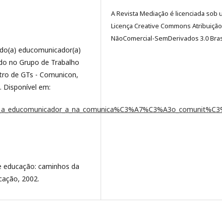
A Revista Mediação é licenciada sob
Licença Creative Commons Atribuição
NãoComercial-SemDerivados 3.0 Brasi
do(a) educomunicador(a)
do no Grupo de Trabalho
ro de GTs - Comunicon,
. Disponível em:
do_a_educomunicador_a_na_comunica%C3%A7%C3%A3o_comunit%C3
 e educação: caminhos da
ação, 2002.