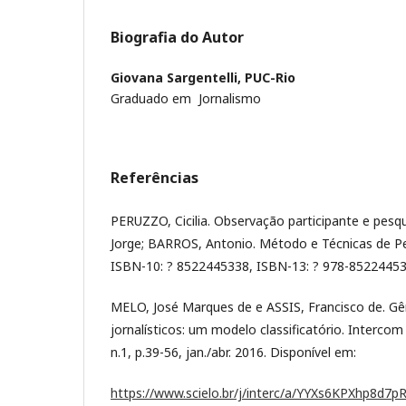
Biografia do Autor
Giovana Sargentelli,
PUC-Rio
Graduado em Jornalismo
Referências
PERUZZO, Cicilia. Observação participante e pesq
Jorge; BARROS, Antonio. Método e Técnicas de 
ISBN-10: ? 8522445338, ISBN-13: ? 978-852244533
MELO, José Marques de e ASSIS, Francisco de. G
jornalísticos: um modelo classificatório. Intercom
n.1, p.39-56, jan./abr. 2016. Disponível em:
https://www.scielo.br/j/interc/a/YYXs6KPXhp8d7p