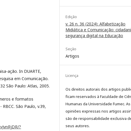
Edição
v. 26 n. 36 (2024): Alfabetização
Midiática e Comunicação: cidadani
segurança digital na Educação
Seção
Artigos
uisa-ação. In DUARTE,
Licença
Pesquisa em Comunicação.
2 São Paulo: Atlas, 2005.
Os direitos autorais dos artigos publ
ficam reservados à Faculdade de Ciê
êneros e formatos
Humanas da Universidade Fumec. As
 - RBCC. São Paulo, v.39,
opiniões expressas nos artigos assi
são de responsabilidade exclusiva d
seus autores.
RvJvnRjDR/?