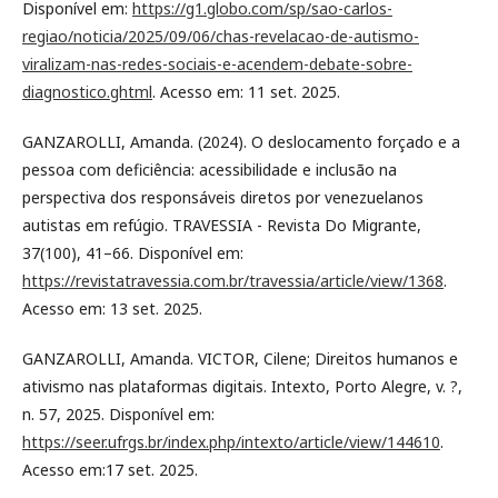
Disponível em:
https://g1.globo.com/sp/sao-carlos-
regiao/noticia/2025/09/06/chas-revelacao-de-autismo-
viralizam-nas-redes-sociais-e-acendem-debate-sobre-
diagnostico.ghtml
. Acesso em: 11 set. 2025.
GANZAROLLI, Amanda. (2024). O deslocamento forçado e a
pessoa com deficiência: acessibilidade e inclusão na
perspectiva dos responsáveis diretos por venezuelanos
autistas em refúgio. TRAVESSIA - Revista Do Migrante,
37(100), 41–66. Disponível em:
https://revistatravessia.com.br/travessia/article/view/1368
.
Acesso em: 13 set. 2025.
GANZAROLLI, Amanda. VICTOR, Cilene; Direitos humanos e
ativismo nas plataformas digitais. Intexto, Porto Alegre, v. ?,
n. 57, 2025. Disponível em:
https://seer.ufrgs.br/index.php/intexto/article/view/144610
.
Acesso em:17 set. 2025.