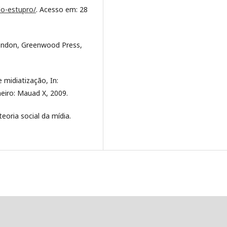
do-estupro/
. Acesso em: 28
London, Greenwood Press,
midiatização, In:
eiro: Mauad X, 2009.
oria social da mídia.