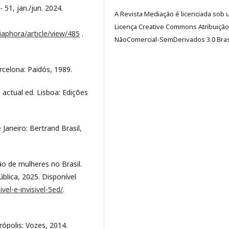
- 51, jan./jun. 2024.
A Revista Mediação é licenciada sob
Licença Creative Commons Atribuição
iaphora/article/view/485
.
NãoComercial-SemDerivados 3.0 Brasi
rcelona: Paidós, 1989.
 actual ed. Lisboa: Edições
Janeiro: Bertrand Brasil,
ção de mulheres no Brasil.
blica, 2025. Disponível
vel-e-invisivel-5ed/
.
ópolis: Vozes, 2014.