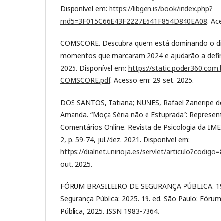
Disponível em:
https://libgen.is/book/index.php?
md5=3F015C66E43F2227E641F854D840EA08
. Ac
COMSCORE. Descubra quem está dominando o digit
momentos que marcaram 2024 e ajudarão a definir 
2025. Disponível em:
https://static.poder360.com
COMSCORE.pdf
. Acesso em: 29 set. 2025.
DOS SANTOS, Tatiana; NUNES, Rafael Zaneripe d
Amanda. “Moça Séria não é Estuprada”: Represen
Comentários Online. Revista de Psicologia da IMED
2, p. 59-74, jul./dez. 2021. Disponível em:
https://dialnet.unirioja.es/servlet/articulo?codig
out. 2025.
FÓRUM BRASILEIRO DE SEGURANÇA PÚBLICA. 19. A
Segurança Pública: 2025. 19. ed. São Paulo: Fórum
Pública, 2025. ISSN 1983-7364.