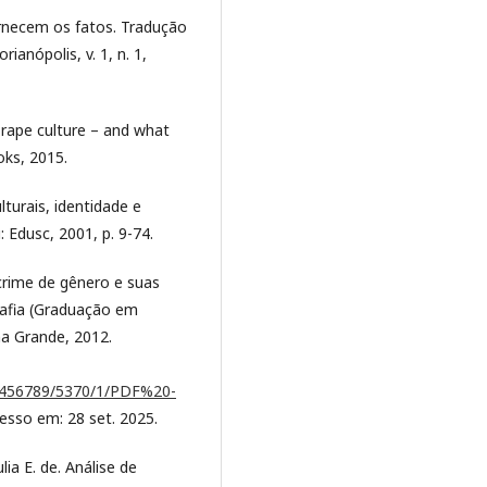
rnecem os fatos. Tradução
ianópolis, v. 1, n. 1,
 rape culture – and what
oks, 2015.
turais, identidade e
 Edusc, 2001, p. 9-74.
crime de gênero e suas
grafia (Graduação em
na Grande, 2012.
123456789/5370/1/PDF%20-
cesso em: 28 set. 2025.
ia E. de. Análise de