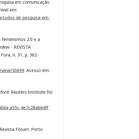
Pesquisa em comunicação
nível em:
/metodos-de-pesquisa-em-
 feminismos 2.0 e a
nline - REVISTA
Fora, n. 31, p. 362-
le/view/30699
. Acesso em:
ord: Reuters Institute for
-40da-a55c-4e7c28ab6dff
.
 Revista Fórum. Porto