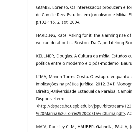
GOMIS, Lorenzo. Os interessados produzem e fo
de Camille Reis. Estudos em Jornalismo e Mídia. Flor
p.102-116, 2. set. 2004.
HARDING, Kate. Asking for it: the alarming rise of
we can do about it. Boston: Da Capo Lifelong Bo
KELLNER, Douglas. A Cultura da mídia. Estudos cul
política entre o moderno e o pós-moderno. Bauru:
LIMA, Marina Torres Costa. O estupro enquanto 
implicações na prática jurídica. 2012. 34 f. Mono
Direito)-Universidade Estadual da Paraíba, Campi
Disponível em:
<
http://dspace.bc.uepb.edu.br/jspui/bitstream/
%20Marina%20Torres%20Costa%20Lima.pdf>
. A
MAIA, Rousiley C. M.; HAUBER, Gabriella; PAULA, Jul