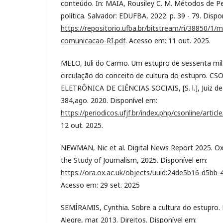
conteúdo. In: MAIA, Rousiley C. M. Métodos de 
política. Salvador: EDUFBA, 2022. p. 39 - 79. Dispo
https://repositorio.ufba.br/bitstream/ri/38850/1
comunicacao-RI.pdf
. Acesso em: 11 out. 2025.
MELO, Iuli do Carmo. Um estupro de sessenta mil:
circulação do conceito de cultura do estupro. CSO
ELETRÔNICA DE CIÊNCIAS SOCIAIS, [S. l.], Juiz de 
384,ago. 2020. Disponível em:
https://periodicos.ufjf.br/index.php/csonline/artic
12 out. 2025.
NEWMAN, Nic et al. Digital News Report 2025. Oxf
the Study of Journalism, 2025. Disponível em:
https://ora.ox.ac.uk/objects/uuid:24de5b16-d5bb
Acesso em: 29 set. 2025
SEMÍRAMIS, Cynthia. Sobre a cultura do estupro.
Alegre, mar. 2013. Direitos. Disponível em: