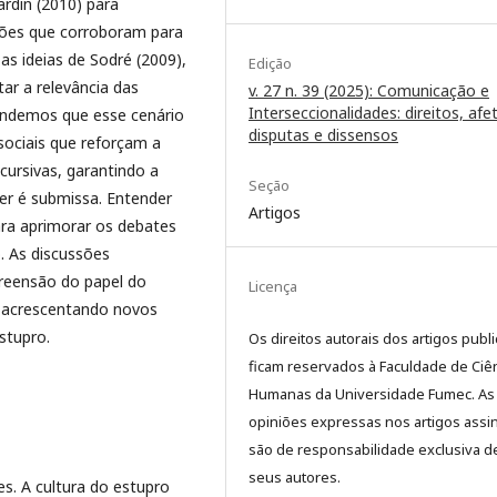
rdin (2010) para
drões que corroboram para
 as ideias de Sodré (2009),
Edição
ar a relevância das
v. 27 n. 39 (2025): Comunicação e
Interseccionalidades: direitos, afe
endemos que esse cenário
disputas e dissensos
 sociais que reforçam a
ursivas, garantindo a
Seção
r é submissa. Entender
Artigos
ara aprimorar os debates
. As discussões
reensão do papel do
Licença
, acrescentando novos
stupro.
Os direitos autorais dos artigos publ
ficam reservados à Faculdade de Ciê
Humanas da Universidade Fumec. As
opiniões expressas nos artigos assi
são de responsabilidade exclusiva d
seus autores.
. A cultura do estupro