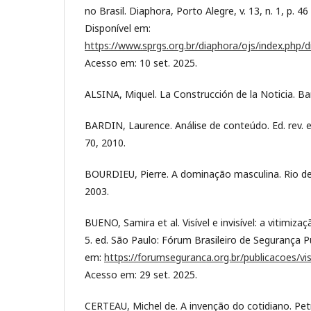
no Brasil. Diaphora, Porto Alegre, v. 13, n. 1, p. 46 
Disponível em:
https://www.sprgs.org.br/diaphora/ojs/index.php/d
Acesso em: 10 set. 2025.
ALSINA, Miquel. La Construcción de la Noticia. Ba
BARDIN, Laurence. Análise de conteúdo. Ed. rev. e
70, 2010.
BOURDIEU, Pierre. A dominação masculina. Rio de 
2003.
BUENO, Samira et al. Visível e invisível: a vitimiza
5. ed. São Paulo: Fórum Brasileiro de Segurança Pú
em:
https://forumseguranca.org.br/publicacoes/visi
Acesso em: 29 set. 2025.
CERTEAU, Michel de. A invenção do cotidiano. Petr