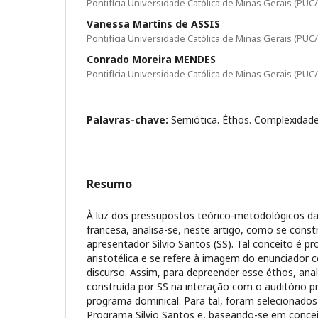
Pontifícia Universidade Católica de Minas Gerais (PU
Vanessa Martins de ASSIS
Pontifícia Universidade Católica de Minas Gerais (PU
Conrado Moreira MENDES
Pontifícia Universidade Católica de Minas Gerais (PU
Palavras-chave:
Semiótica. Éthos. Complexidade.
Resumo
À luz dos pressupostos teórico-metodológicos da
francesa, analisa-se, neste artigo, como se const
apresentador Silvio Santos (SS). Tal conceito é pr
aristotélica e se refere à imagem do enunciador c
discurso. Assim, para depreender esse éthos, ana
construída por SS na interação com o auditório p
programa dominical. Para tal, foram selecionados
Programa Silvio Santos e, baseando-se em conc