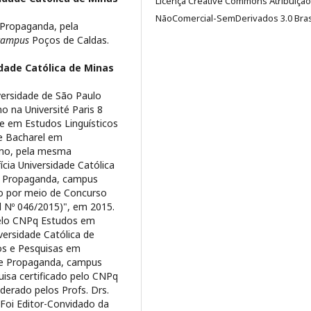
Licença Creative Commons Atribuição
NãoComercial-SemDerivados 3.0 Brasi
 Propaganda, pela
campus
Poços de Caldas.
idade Católica de Minas
versidade de São Paulo
o na Université Paris 8
re em Estudos Linguísticos
 e Bacharel em
smo, pela mesma
ícia Universidade Católica
 e Propaganda, campus
do por meio de Concurso
l Nº 046/2015)", em 2015.
pelo CNPq Estudos em
versidade Católica de
os e Pesquisas em
 e Propaganda, campus
uisa certificado pelo CNPq
iderado pelos Profs. Drs.
 Foi Editor-Convidado da