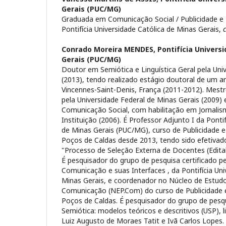
Gerais (PUC/MG)
Graduada em Comunicação Social / Publicidade e
Pontifícia Universidade Católica de Minas Gerais,
Conrado Moreira MENDES,
Pontifícia Univers
Gerais (PUC/MG)
Doutor em Semiótica e Linguística Geral pela Uni
(2013), tendo realizado estágio doutoral de um an
Vincennes-Saint-Denis, França (2011-2012). Mest
pela Universidade Federal de Minas Gerais (2009)
Comunicação Social, com habilitação em Jornali
Instituição (2006). É Professor Adjunto I da Pontif
de Minas Gerais (PUC/MG), curso de Publicidade
Poços de Caldas desde 2013, tendo sido efetiva
"Processo de Seleção Externa de Docentes (Edita
É pesquisador do grupo de pesquisa certificado 
Comunicação e suas Interfaces , da Pontifícia Uni
Minas Gerais, e coordenador no Núcleo de Estud
Comunicação (NEP.Com) do curso de Publicidade
Poços de Caldas. É pesquisador do grupo de pesq
Semiótica: modelos teóricos e descritivos (USP), l
Luiz Augusto de Moraes Tatit e Ivã Carlos Lopes.