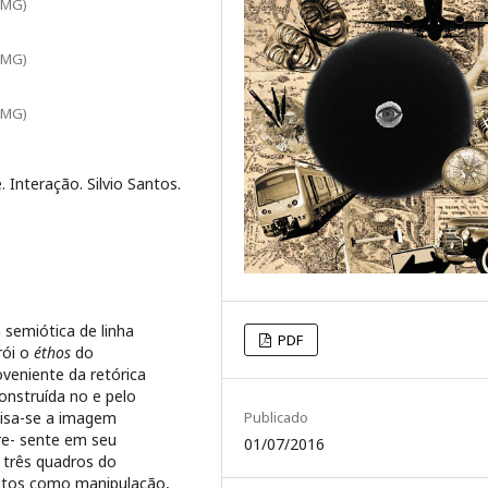
C/MG)
C/MG)
C/MG)
 Interação. Silvio Santos.
 semiótica de linha
PDF
rói o
éthos
do
oveniente da retórica
onstruída no e pelo
lisa-se a imagem
Publicado
re- sente em seu
01/07/2016
 três quadros do
eitos como manipulação,