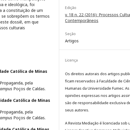
a e ideológica, foi
Edição
a a constituição de um
v. 18 n. 22 (2016): Processos Cultu
ue se sobrepõem os termos
Contemporâneos
deste dossiê, em que
sos culturais
Seção
Artigos
Licença
idade Católica de Minas
Os direitos autorais dos artigos publ
ficam reservados à Faculdade de Ciê
 Propaganda, pela
Humanas da Universidade Fumec. As
campus
Poços de Caldas.
opiniões expressas nos artigos assi
sidade Católica de Minas
são de responsabilidade exclusiva d
seus autores.
 Propaganda, pela
campus
Poços de Caldas.
A Revista Mediação é licenciada sob
sidade Católica de Minas