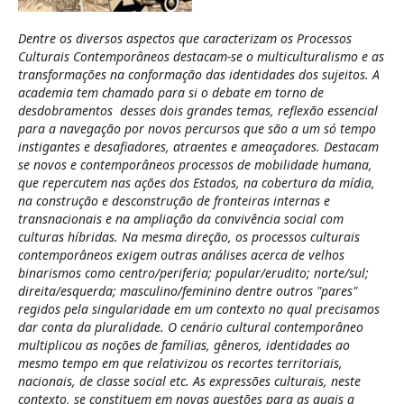
Dentre os diversos aspectos que caracterizam os Processos
Culturais Contemporâneos destacam-se o multiculturalismo e as
transformações na conformação das identidades dos sujeitos. A
academia tem chamado para si o debate em torno de
desdobramentos desses dois grandes temas, reflexão essencial
para a navegação por novos percursos que são a um só tempo
instigantes e desafiadores, atraentes e ameaçadores. Destacam
se novos e contemporâneos processos de mobilidade humana,
que repercutem nas ações dos Estados, na cobertura da mídia,
na construção e desconstrução de fronteiras internas e
transnacionais e na ampliação da convivência social com
culturas híbridas. Na mesma direção, os processos culturais
contemporâneos exigem outras análises acerca de velhos
binarismos como centro/periferia; popular/erudito; norte/sul;
direita/esquerda; masculino/feminino dentre outros "pares"
regidos pela singularidade em um contexto no qual precisamos
dar conta da pluralidade. O cenário cultural contemporâneo
multiplicou as noções de famílias, gêneros, identidades ao
mesmo tempo em que relativizou os recortes territoriais,
nacionais, de classe social etc. As expressões culturais, neste
contexto, se constituem em novas questões para as quais a