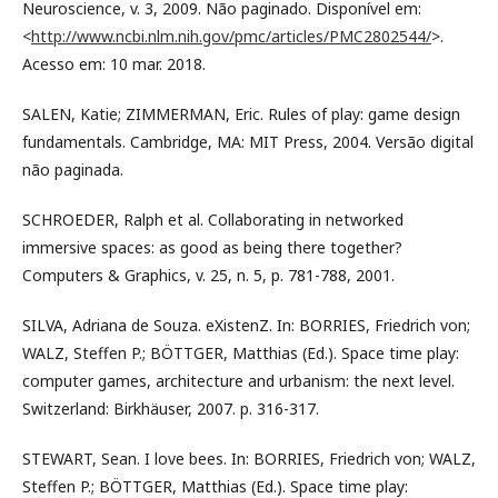
Neuroscience, v. 3, 2009. Não paginado. Disponível em:
<
http://www.ncbi.nlm.nih.gov/pmc/articles/PMC2802544/
>.
Acesso em: 10 mar. 2018.
SALEN, Katie; ZIMMERMAN, Eric. Rules of play: game design
fundamentals. Cambridge, MA: MIT Press, 2004. Versão digital
não paginada.
SCHROEDER, Ralph et al. Collaborating in networked
immersive spaces: as good as being there together?
Computers & Graphics, v. 25, n. 5, p. 781-788, 2001.
SILVA, Adriana de Souza. eXistenZ. In: BORRIES, Friedrich von;
WALZ, Steffen P.; BÖTTGER, Matthias (Ed.). Space time play:
computer games, architecture and urbanism: the next level.
Switzerland: Birkhäuser, 2007. p. 316-317.
STEWART, Sean. I love bees. In: BORRIES, Friedrich von; WALZ,
Steffen P.; BÖTTGER, Matthias (Ed.). Space time play: