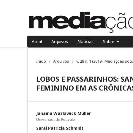
Atual
Arquivos
Notícias
Sobre
Início
/
Arquivos
/
v. 28 n. 1 (2019): Mediações soci
LOBOS E PASSARINHOS: SA
FEMININO EM AS CRÔNICAS
Janaina Wazlawick Muller
Universidade Feevale
Saraí Patricia Schmidt