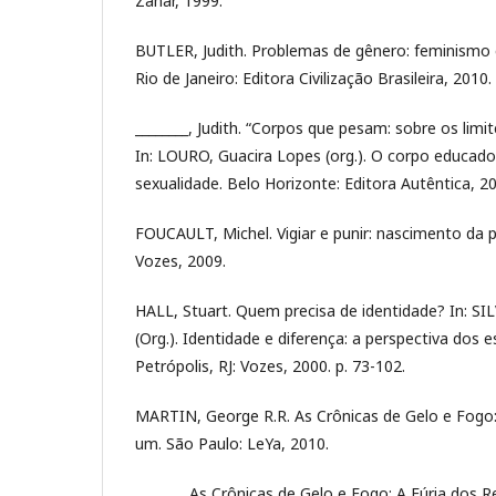
Zahar, 1999.
BUTLER, Judith. Problemas de gênero: feminismo 
Rio de Janeiro: Editora Civilização Brasileira, 2010.
________, Judith. “Corpos que pesam: sobre os limite
In: LOURO, Guacira Lopes (org.). O corpo educad
sexualidade. Belo Horizonte: Editora Autêntica, 20
FOUCAULT, Michel. Vigiar e punir: nascimento da pr
Vozes, 2009.
HALL, Stuart. Quem precisa de identidade? In: S
(Org.). Identidade e diferença: a perspectiva dos e
Petrópolis, RJ: Vozes, 2000. p. 73-102.
MARTIN, George R.R. As Crônicas de Gelo e Fogo:
um. São Paulo: LeYa, 2010.
_______. As Crônicas de Gelo e Fogo: A Fúria dos Re