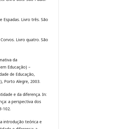
e Espadas. Livro três. São
 Corvos. Livro quatro. São
mativa da
o em Educação) –
dade de Educação,
), Porto Alegre, 2003.
idade e da diferença. In:
nça: a perspectiva dos
3-102.
 introdução teórica e
tidade e diferença: a