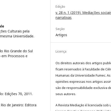
Edição
v. 28 n. 1 (2019): Mediações sociai
narrativas
ale
Seção
es Culturais pela
Artigos
a mesma Universidade.
do Rio Grande do Sul
Licença
o em Processos e
Os direitos autorais dos artigos publ
ficam reservados à Faculdade de Ciê
Humanas da Universidade Fumec. As
opiniões expressas nos artigos assi
são de responsabilidade exclusiva d
o: Edições 70, 2011.
seus autores.
io de Janeiro: Editora
A Revista Mediação é licenciada sob