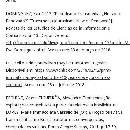
2018.
DOMINGUEZ, Eva. 2012. “Periodismo Transmedia, ¿Nuevo o
Renovado?” [Transmedia Journalism, New or Renewed?].
Revista de los Estudios de Ciencias de la Informacion e
Comunicacion 13. Disponível em:
http://comein.uoc.edu/divulgacio/comein/es/numero13/articles/Art
Eva-Dominguez.html
. Acesso em: 28 de março de 2018.
ELI, Kellie. Print journalism may last another 10 years.
Disponível em:
https://www.cnbc.com/2018/02/12/print-
journalism-may-last-another-10-years-new-york-times-
ceo.html
. Acesso em: 23 de Julho de 2018.
FECHINE, Yvana; FIGUEIRÔA, Alexandre. Transmidiação:
explorações conceituais a partir da telenovela brasileira. In:
LOPES, Maria Immacolata Vassallo de (Org.). Ficção televisiva
transmidiática no Brasil: plataforma, convergências,
comunidades virtuais. Porto Alegre: Sulinas, 2011, p. 17-59.