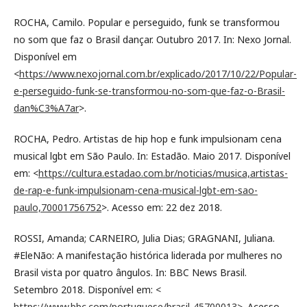
ROCHA, Camilo. Popular e perseguido, funk se transformou
no som que faz o Brasil dançar. Outubro 2017. In: Nexo Jornal.
Disponível em
<
https://www.nexojornal.com.br/explicado/2017/10/22/Popular-
e-perseguido-funk-se-transformou-no-som-que-faz-o-Brasil-
dan%C3%A7ar
>.
ROCHA, Pedro. Artistas de hip hop e funk impulsionam cena
musical lgbt em São Paulo. In: Estadão. Maio 2017. Disponível
em: <
https://cultura.estadao.com.br/noticias/musica,artistas-
de-rap-e-funk-impulsionam-cena-musical-lgbt-em-sao-
paulo,70001756752
>. Acesso em: 22 dez 2018.
ROSSI, Amanda; CARNEIRO, Julia Dias; GRAGNANI, Juliana.
#EleNão: A manifestação histórica liderada por mulheres no
Brasil vista por quatro ângulos. In: BBC News Brasil.
Setembro 2018. Disponível em: <
https://www.bbc.com/portuguese/brasil-45700013
>. Acesso