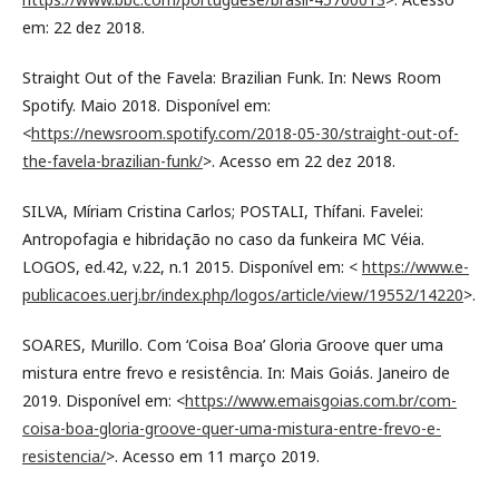
em: 22 dez 2018.
Straight Out of the Favela: Brazilian Funk. In: News Room
Spotify. Maio 2018. Disponível em:
<
https://newsroom.spotify.com/2018-05-30/straight-out-of-
the-favela-brazilian-funk/
>. Acesso em 22 dez 2018.
SILVA, Míriam Cristina Carlos; POSTALI, Thífani. Favelei:
Antropofagia e hibridação no caso da funkeira MC Véia.
LOGOS, ed.42, v.22, n.1 2015. Disponível em: <
https://www.e-
publicacoes.uerj.br/index.php/logos/article/view/19552/14220
>.
SOARES, Murillo. Com ‘Coisa Boa’ Gloria Groove quer uma
mistura entre frevo e resistência. In: Mais Goiás. Janeiro de
2019. Disponível em: <
https://www.emaisgoias.com.br/com-
coisa-boa-gloria-groove-quer-uma-mistura-entre-frevo-e-
resistencia/
>. Acesso em 11 março 2019.