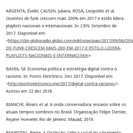
ARGENTA, Évelin; CAUSIN, Juliana; ROSA, Leopoldo et al.
Ouvintes de funk crescem mais 200% em 2017 e estilo lidera
playlists nacionais e internacionais. In: CBN. Setembro de
2017. Disponível em:
<
https://cbn.globoradio.globo.com/editorias/pais/2017/09/06/OU
DE-FUNK-CRESCEM-MAIS-200-EM-2017-E-ESTILO-LIDERA-
PLAYLISTS-NACIONAIS-E-INTERNACI.htm
>.
BAHIA, Sil. Economia política e estratégia digital contra o
racismo. In: Ponto Eletrônico. Dez 2017. Disponível em:
<
http://pontoeletronico.me/2017/digital-contra-racismo/
>.
Acesso em 22 dez 2018.
BIANCHI, Álvaro et al. A onda conservadora: ensaios sobre os
atuais tempos sombrios no Brasil. Organização Felipe Demier,
Rejane Hoeveler. Rio de Janeiro: Mauad, 2016.
BOURDIEU, Pierre. A Distinção: Crítica social do julgamento.