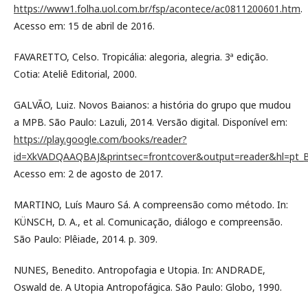
https://www1.folha.uol.com.br/fsp/acontece/ac0811200601.htm
.
Acesso em: 15 de abril de 2016.
FAVARETTO, Celso. Tropicália: alegoria, alegria. 3ª edição.
Cotia: Ateliê Editorial, 2000.
GALVÃO, Luiz. Novos Baianos: a história do grupo que mudou
a MPB. São Paulo: Lazuli, 2014. Versão digital. Disponível em:
https://play.google.com/books/reader?
id=XkVADQAAQBAJ&printsec=frontcover&output=reader&hl=pt_B
Acesso em: 2 de agosto de 2017.
MARTINO, Luís Mauro Sá. A compreensão como método. In:
KÜNSCH, D. A., et al. Comunicação, diálogo e compreensão.
São Paulo: Plêiade, 2014. p. 309.
NUNES, Benedito. Antropofagia e Utopia. In: ANDRADE,
Oswald de. A Utopia Antropofágica. São Paulo: Globo, 1990.