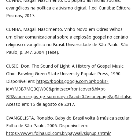
CUNHA, Magali Nascimento. Do púlpito às mídias sociais:
evangélicos na política e ativismo digital. 1.ed. Curitiba: Editora
Prismas, 2017.
CUNHA, Magali Nascimento. Vinho Novo em Odres Velhos:
um olhar comunicacional sobre a explosão gospel no cenário
religioso evangélico no Brasil. Universidade de São Paulo. São
Paulo, p. 347. 2004. (Tese).
CUSIC, Don. The Sound of Light: A History of Gospel Music.
Ohio: Bowling Green State University Popular Press, 1990.
Disponível em:
https://books.google.com.br/books?
id=YM3B7MQ3QW0C&printsec=frontcover&hl=pt-
BR&source=gbs_ge_summary_r&cad=0#v=onepage&q&f=false
.
Acesso em: 15 de agosto de 2017.
EVANGELISTA, Ronaldo. Baby do Brasil volta à música secular.
Folha de São Paulo, 2006. Disponível em:
https://www1.folha.uol.com.br/paywall/signup.shtml?