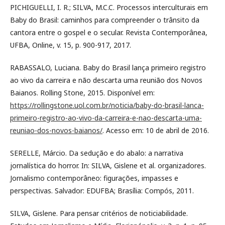
PICHIGUELLI, I. R.; SILVA, M.C.C. Processos interculturais em
Baby do Brasil: caminhos para compreender o trânsito da
cantora entre o gospel e o secular. Revista Contemporânea,
UFBA, Online, v. 15, p. 900-917, 2017.
RABASSALO, Luciana. Baby do Brasil lança primeiro registro
ao vivo da carreira e não descarta uma reunião dos Novos
Baianos. Rolling Stone, 2015. Disponível em:
https://rollingstone.uol.com.br/noticia/baby-do-brasil-lanca-
primeiro-registro-ao-vivo-da-carreira-e-nao-descarta-uma-
reuniao-dos-novos-baianos/
. Acesso em: 10 de abril de 2016.
SERELLE, Márcio. Da sedução e do abalo: a narrativa
jornalística do horror. In: SILVA, Gislene et al. organizadores.
Jornalismo contemporâneo: figurações, impasses e
perspectivas. Salvador: EDUFBA; Brasília: Compós, 2011.
SILVA, Gislene. Para pensar critérios de noticiabilidade.