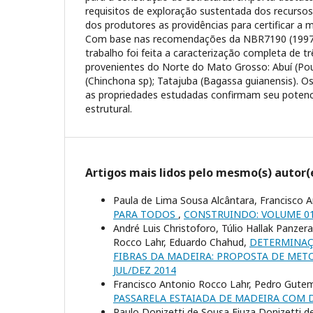
requisitos de exploração sustentada dos recursos 
dos produtores as providências para certificar a m
Com base nas recomendações da NBR7190 (1997)
trabalho foi feita a caracterização completa de tr
provenientes do Norte do Mato Grosso: Abuí (Pou
(Chinchona sp); Tatajuba (Bagassa guianensis). O
as propriedades estudadas confirmam seu potenc
estrutural.
Artigos mais lidos pelo mesmo(s) autor(
Paula de Lima Sousa Alcântara, Francisco 
PARA TODOS
,
CONSTRUINDO: VOLUME 01
André Luis Christoforo, Túlio Hallak Panzer
Rocco Lahr, Eduardo Chahud,
DETERMINAÇ
FIBRAS DA MADEIRA: PROPOSTA DE ME
JUL/DEZ 2014
Francisco Antonio Rocco Lahr, Pedro Gutembe
PASSARELA ESTAIADA DE MADEIRA COM 
Paulo Donizetti de Sousa Fiuza Donizetti 