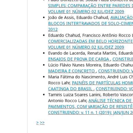
SIMPLES: COMPARAÇÃO ENTRE PAREDES 
VOLUME 01 NÚMERO 02 JUL/DEZ 2009
João de Assis, Eduardo Chahud,
AVALIAÇÃ
BLOCOS INTERTRAVADOS DE SOLO-CIMEN
2012
Eduardo Chahud, Francisco Antônio Rocco L
COMERCIALIZADAS EM BELO HORIZONT
VOLUME 01 NÚMERO 02 JUL/DEZ 2009
Evando de Lacerda, Renata Martini, Eduard
ENSAIOS DE PROVA DE CARGA
,
CONSTRUI
Lúcio Flávio Nunes Moreira, Eduardo Chah
MADEIRA E CONCRETO
,
CONSTRUINDO: V
Maria Fátima do Nascimento, André Luis Chri
Rocco Lahr,
PAINÉIS DE PARTÍCULAS HO
CAATINGA DO BRASIL
,
CONSTRUINDO: VO
Tamiris Luiza Soares Lanini, Roberto Vasco
Antonio Rocco Lahr,
ANÁLISE TÉCNICA DE
PAVIMENTOS, COM VARIAÇÃO DE RESISTÊ
CONSTRUINDO: v. 11 n. 1 (2019): JAN/JUN 
>
>>