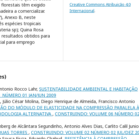
Creative Commons Atribuição 4.0
florestais têm exigido
Internacional
.
adeira a comercializar.
, Anexo B, neste
ês espécies tropicais
teria sp); Quina Rosa
s resultados obtidos para
ial para emprego
es)
Antonio Rocco Lahr,
SUSTENTABILIDADE AMBIENTAL E HABITAÇÃO
 NÚMERO 01 JAN/JUN 2009
a, Júlio César Molina, Diego Henrique de Almeida, Francisco Antonio
ÃO DO MÓDULO DE ELASTICIDADE NA COMPRESSÃO PARALELA 
TODOLOGIA ALTERNATIVA
,
CONSTRUINDO: VOLUME 06 NÚMERO 0
rg de Alcântara Segundinho, Antonio Alves Dias, Carlito Calil Junior
DUAS TORRES
,
CONSTRUINDO: VOLUME 02 NÚMERO 02 JUL/DEZ 2
de Sousa Fiuza, Eduardo Chahud,
RESISTÊNCIA À COMPRESSÃO