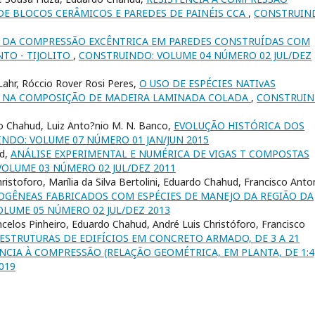
DE BLOCOS CERÂMICOS E PAREDES DE PAINÉIS CCA
,
CONSTRUIN
O DA COMPRESSÃO EXCÊNTRICA EM PAREDES CONSTRUÍDAS COM
TO - TIJOLITO
,
CONSTRUINDO: VOLUME 04 NÚMERO 02 JUL/DEZ
ahr, Róccio Rover Rosi Peres,
O USO DE ESPÉCIES NATIvAS
E NA COMPOSIÇÃO DE MADEIRA LAMINADA COLADA
,
CONSTRUIN
o Chahud, Luiz Anto?nio M. N. Banco,
EVOLUÇÃO HISTÓRICA DOS
NDO: VOLUME 07 NÚMERO 01 JAN/JUN 2015
ud,
ANÁLISE EXPERIMENTAL E NUMÉRICA DE VIGAS T COMPOSTAS
OLUME 03 NÚMERO 02 JUL/DEZ 2011
stoforo, Marília da Silva Bertolini, Eduardo Chahud, Francisco Anto
MOGÊNEAS FABRICADOS COM ESPÉCIES DE MANEJO DA REGIÃO DA
LUME 05 NÚMERO 02 JUL/DEZ 2013
ncelos Pinheiro, Eduardo Chahud, André Luis Christóforo, Francisco
 ESTRUTURAS DE EDIFÍCIOS EM CONCRETO ARMADO, DE 3 A 21
NCIA À COMPRESSÃO (RELAÇÃO GEOMÉTRICA, EM PLANTA, DE 1:4
2019