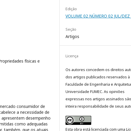
Edição
VOLUME 02 NÚMERO 02 JUL/DEZ 
Seção
Artigos
Licença
Propriedades físicas e
Os autores concedem os direitos aut
dos artigos publicados reservados à
Faculdade de Engenharia e Arquitetu
Universidade FUMEC. As opiniões
expressas nos artigos assinados sã
o mercado consumidor de
inteira responsabilidade de seus aut
stabelece a necessidade de
que apresentem desempenho
admitidas como adequadas
Esta obra está licenciada com uma Li
ar, também, que os atuais