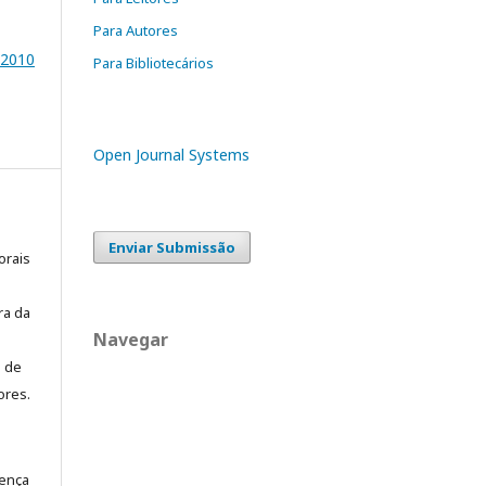
Para Autores
2010
Para Bibliotecários
Open Journal Systems
Enviar Submissão
orais
ra da
Navegar
o de
ores.
cença