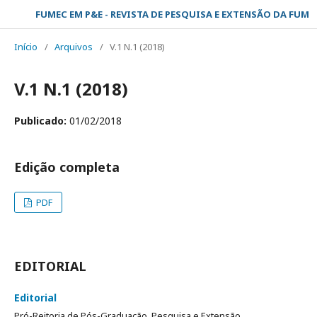
FUMEC EM P&E - REVISTA DE PESQUISA E EXTENSÃO DA FUMEC
Início
/
Arquivos
/
V.1 N.1 (2018)
V.1 N.1 (2018)
Publicado:
01/02/2018
Edição completa
PDF
EDITORIAL
Editorial
Pró-Reitoria de Pós-Graduação, Pesquisa e Extensão