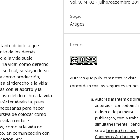
Vol. 9, Nº 02 - julho/dezembro 201
Seção
Artigos
Licença
ortante debido a que
ento de los demás
 a la vida suele
 “la vida” como derecho
 su final, soslayando su
ida como producción,
Autores que publicam nesta revista
iza el “derecho a la vida”
concordam com os seguintes termos
s con el aborto y la
 uso del derecho a la vida
Autores mantém os dire
rácter idealista, pues
autorais e concedem à r
 necesarias para hacer
o direito de primeira
scursiva de colocar como
publicação, com o traba
a vida conduce
simultaneamente licenc
s, como si la vida no
sob a
Licença Creative
rato, en comunicación con
Commons Attribution
q
cación, etc.