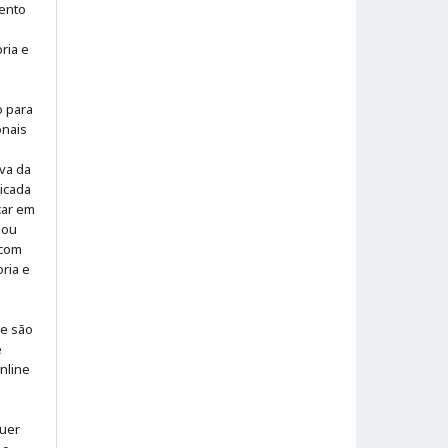
ento
ria e
o para
onais
iva da
icada
icar em
 ou
 com
ria e
 e são
e
online
quer