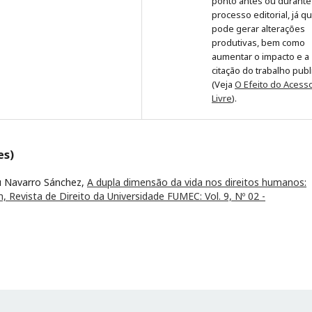
ponto antes ou durante
processo editorial, já q
pode gerar alterações
produtivas, bem como
aumentar o impacto e a
citação do trabalho pub
(Veja
O Efeito do Acess
Livre
).
es)
zú Navarro Sánchez,
A dupla dimensão da vida nos direitos humanos:
, Revista de Direito da Universidade FUMEC: Vol. 9, Nº 02 -