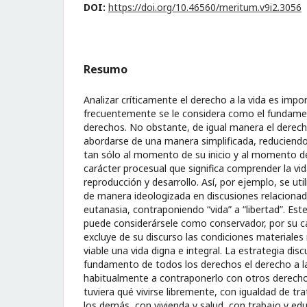
DOI:
https://doi.org/10.46560/meritum.v9i2.3056
Resumo
Analizar críticamente el derecho a la vida es imp
frecuentemente se le considera como el fundam
derechos. No obstante, de igual manera el derecho
abordarse de una manera simplificada, reduciendo
tan sólo al momento de su inicio y al momento de
carácter procesual que significa comprender la v
reproducción y desarrollo. Así, por ejemplo, se util
de manera ideologizada en discusiones relacionada
eutanasia, contraponiendo “vida” a “libertad”. Este
puede considerársele como conservador, por su ca
excluye de su discurso las condiciones materiales
viable una vida digna e integral. La estrategia di
fundamento de todos los derechos el derecho a l
habitualmente a contraponerlo con otros derecho
tuviera qué vivirse libremente, con igualdad de t
los demás, con vivienda y salud, con trabajo y edu