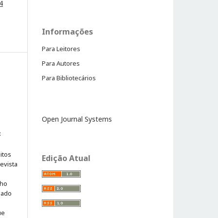
4
Informações
Para Leitores
Para Autores
Para Bibliotecários
Open Journal Systems
:
itos
Edição Atual
evista
lho
iado
ue