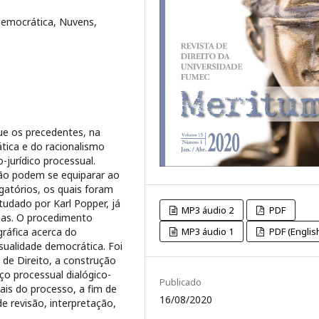
democrática, Nuvens,
que os precedentes, na
tica e do racionalismo
jurídico processual.
não podem se equiparar ao
gatórios, os quais foram
udado por Karl Popper, já
MP3 áudio 2
PDF
ias. O procedimento
MP3 áudio 1
PDF (Englis
gráfica acerca do
sualidade democrática. Foi
de Direito, a construção
o processual dialógico-
Publicado
nais do processo, a fim de
16/08/2020
e revisão, interpretação,