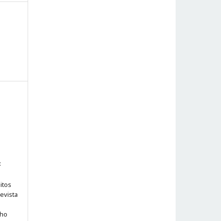
:
itos
evista
lho