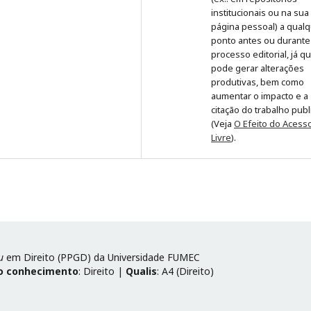
institucionais ou na sua
página pessoal) a qual
ponto antes ou durante
processo editorial, já q
pode gerar alterações
produtivas, bem como
aumentar o impacto e a
citação do trabalho pub
(Veja
O Efeito do Acess
Livre
).
u
em Direito (PPGD) da Universidade FUMEC
o conhecimento
: Direito |
Qualis
: A4 (Direito)