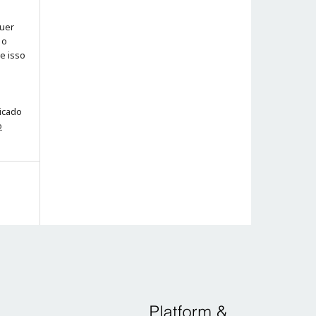
quer
 o
ue isso
licado
o