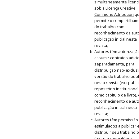
simultaneamente licenc
sob a
Licença Creative
Commons Attribution
q
permite o compartilham
do trabalho com
reconhecimento da auto
publicação inicial nesta
revista;
Autores têm autorizaçã
assumir contratos adici
separadamente, para
distribuição não-exclus
versão do trabalho publ
nesta revista (ex.: publ
repositório institucional
como capítulo de livro),
reconhecimento de auto
publicação inicial nesta
revista;
Autores têm permissão
estimulados a publicar 
distribuir seu trabalho 
(ex.: em repositórios