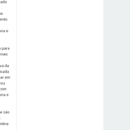
iado
ue
ento
ria e
o para
onais
iva da
icada
icar em
 ou
 com
ria e
 e são
e
online