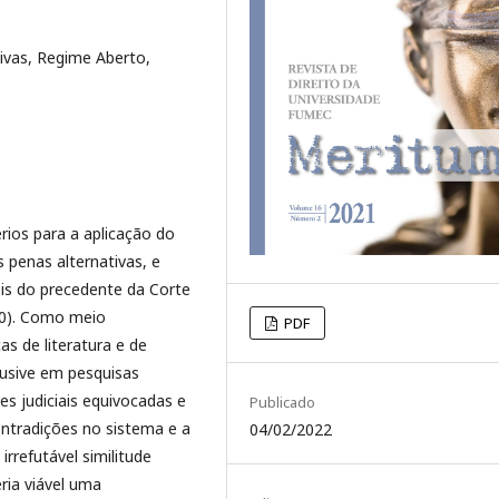
ivas, Regime Aberto,
érios para a aplicação do
s penas alternativas, e
ois do precedente da Corte
20). Como meio
PDF
as de literatura e de
lusive em pesquisas
es judiciais equivocadas e
Publicado
ontradições no sistema e a
04/02/2022
 irrefutável similitude
eria viável uma