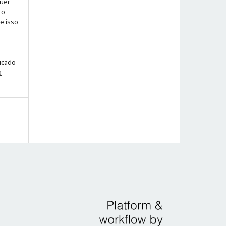
quer
 o
ue isso
licado
o