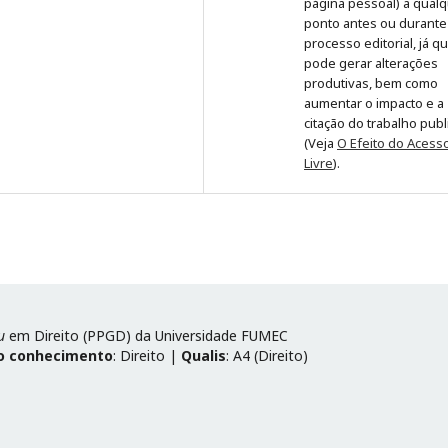
página pessoal) a qual
ponto antes ou durante
processo editorial, já q
pode gerar alterações
produtivas, bem como
aumentar o impacto e a
citação do trabalho pub
(Veja
O Efeito do Acess
Livre
).
u
em Direito (PPGD) da Universidade FUMEC
o conhecimento
: Direito |
Qualis
: A4 (Direito)