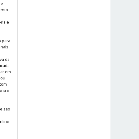
ue
ento
ria e
o para
onais
iva da
icada
icar em
 ou
 com
ria e
 e são
e
online