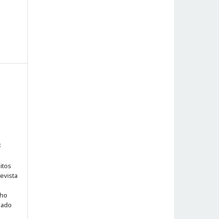
:
itos
evista
lho
iado