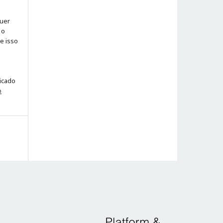
quer
 o
ue isso
licado
o