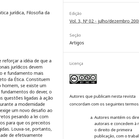
ica jurídica, Filosofia da
Edição
Vol. 3, Nº 02 - julho/dezembro 200
Seção
Artigos
 reforçar a idéia de que a
Licença
onais jurídicos devem
po e fundamento mais
jeto da Ética. Constituem
do homem, se existe um
s fundamentos do dever, o
Autores que publicam nesta revista
as questões ligadas à ação
 durante a modernidade
concordam com os seguintes termos
exige um novo desafio ao
ncretos pesando a lei com
Autores mantém os dire
os para que os preceitos
autorais e concedem à r
idas. Louva-se, portanto,
o direito de primeira
idade de efetivamente
publicação, com o traba