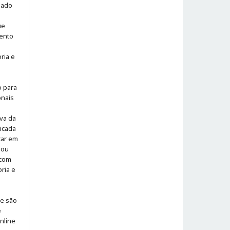
iado
ue
ento
ria e
o para
onais
iva da
icada
icar em
 ou
 com
ria e
 e são
e
online