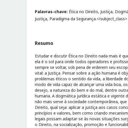
Palavras-chave:
Ética no Direito, Justiça, Dogmát
Justiça, Paradigma da Segurança.</subject_class>
Resumo
Estudar e discutir Ética no Direito nada mais é que
ela é o sol para onde todos operadores e profissi
sempre se voltar, sob pena de erderem seu esco
vital: a Justiça. Pensar sobre a ação humana é ob
problemas éticos o sentido da vida, a liberdade 
modo de vida capaz de alcançar uma vida boa, o
desejo, a natureza do bem e do mal, dentre outr
humana. A dogmática jurídica estática e vigente
não mais serve à sociedade contemporânea, que 
Direito, qual seja: aplicar a justiça aos casos co
princípios e valores, bem como criando mecanism
legais possam adaptar-se às novas situações surg
o Direito, na socialização, promoção e funcional