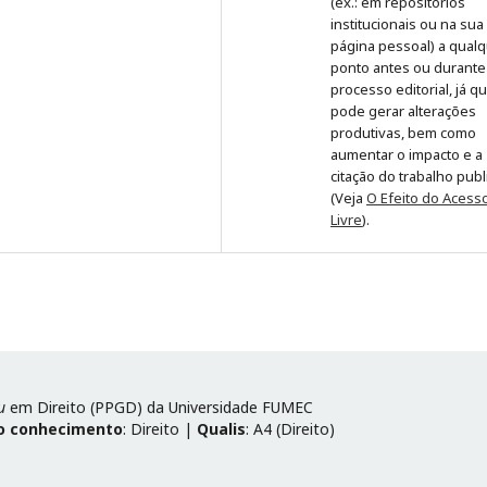
(ex.: em repositórios
institucionais ou na sua
página pessoal) a qual
ponto antes ou durante
processo editorial, já q
pode gerar alterações
produtivas, bem como
aumentar o impacto e a
citação do trabalho pub
(Veja
O Efeito do Acess
Livre
).
u
em Direito (PPGD) da Universidade FUMEC
o conhecimento
: Direito |
Qualis
: A4 (Direito)