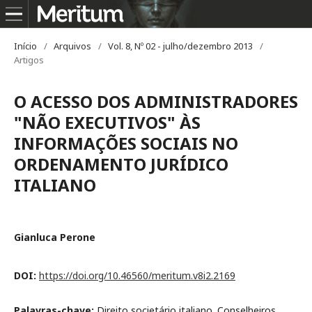
Início
/
Arquivos
/
Vol. 8, Nº 02 - julho/dezembro 2013
/
Artigos
O ACESSO DOS ADMINISTRADORES
"NÃO EXECUTIVOS" ÀS
INFORMAÇÕES SOCIAIS NO
ORDENAMENTO JURÍDICO
ITALIANO
Gianluca Perone
DOI:
https://doi.org/10.46560/meritum.v8i2.2169
Palavras-chave:
Direito societário italiano. Conselheiros