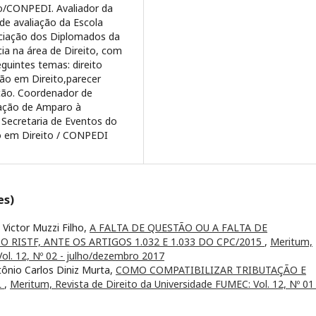
o/CONPEDI. Avaliador da
de avaliação da Escola
ciação dos Diplomados da
ia na área de Direito, com
guintes temas: direito
ção em Direito,parecer
ação. Coordenador de
dação de Amparo à
Secretaria de Eventos do
o em Direito / CONPEDI
es)
 Victor Muzzi Filho,
A FALTA DE QUESTÃO OU A FALTA DE
DO RISTF, ANTE OS ARTIGOS 1.032 E 1.033 DO CPC/2015
,
Meritum,
Vol. 12, Nº 02 - julho/dezembro 2017
tônio Carlos Diniz Murta,
COMO COMPATIBILIZAR TRIBUTAÇÃO E
L
,
Meritum, Revista de Direito da Universidade FUMEC: Vol. 12, Nº 01 