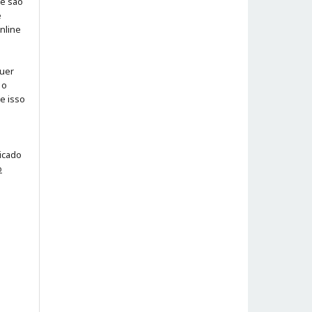
 e são
e
online
quer
 o
ue isso
licado
o