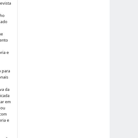
evista
lho
iado
ue
ento
ria e
o para
onais
iva da
icada
icar em
 ou
 com
ria e