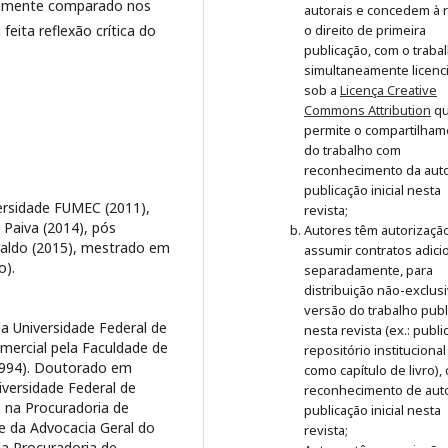
ntamente comparado nos
autorais e concedem à r
 feita reflexão crítica do
o direito de primeira
publicação, com o traba
simultaneamente licenc
sob a
Licença Creative
Commons Attribution
q
permite o compartilham
do trabalho com
reconhecimento da auto
publicação inicial nesta
ersidade FUMEC (2011),
revista;
 Paiva (2014), pós
Autores têm autorizaçã
aldo (2015), mestrado em
assumir contratos adici
o).
separadamente, para
distribuição não-exclus
versão do trabalho publ
a Universidade Federal de
nesta revista (ex.: publ
omercial pela Faculdade de
repositório institucional
(1994). Doutorado em
como capítulo de livro),
iversidade Federal de
reconhecimento de auto
 na Procuradoria de
publicação inicial nesta
e da Advocacia Geral do
revista;
a Procuradoria de