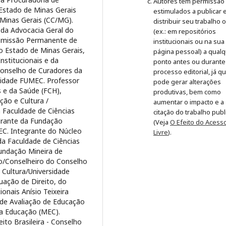
Autores têm permissão
 Estado de Minas Gerais
estimulados a publicar 
Minas Gerais (CC/MG).
distribuir seu trabalho 
 da Advocacia Geral do
(ex.: em repositórios
omissão Permanente de
institucionais ou na sua
do Estado de Minas Gerais,
página pessoal) a qual
nstitucionais e da
ponto antes ou durante
Conselho de Curadores da
processo editorial, já q
sidade FUMEC. Professor
pode gerar alterações
s e da Saúde (FCH),
produtivas, bem como
ção e Cultura /
aumentar o impacto e a
Faculdade de Ciências
citação do trabalho pub
grante da Fundação
(Veja
O Efeito do Acess
EC. Integrante do Núcleo
Livre
).
da Faculdade de Ciências
undação Mineira de
o/Conselheiro do Conselho
Cultura/Universidade
uação de Direito, do
onais Anísio Teixeira
a de Avaliação de Educação
da Educação (MEC).
eito Brasileira - Conselho