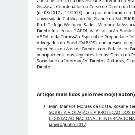
Curso de Direito da Universidade Luterana do Br
GravataÍ. Coordenador do Curso de Direito da Ulb
(de 08/2017 a 12/2018) cursa pós-doutorado em Di
Universidade Católica do Rio Grande do Sul (PUCR
Prof. Dr. Ingo Wolfgang Sarlet. Membro da Assoc
Direito Intelectual ? APDI, da Associação Brasileir
ABDA, e da Comissão Especial de Propriedade In
Advogados do Brasil (OAB/RS), que presidiu na g
experiência na área de Direito, com ênfase em Di
principalmente nos seguintes temas: Direito da Pr
Sociedade da Informação, Direitos Culturais, Direit
Direito.
Artigos mais lidos pelo mesmo(s) autor(
Marli Marlene Moraes da Costa, Rosane Tere
SOBRE A VIOLAÇÃO E A PROTEÇÃO DOS
LEGISLAÇÃO NACIONAL E INTERNACION
janeiro/junho 2017