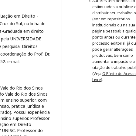
Autores têm permissão
estimulados a publicar 
distribuir seu trabalho 
uação em Direito -
(ex.: em repositórios
ruz do Sul, na linha de
institucionais ou na sua
s-Graduada em direito
página pessoal) a qual
ponto antes ou durante
as pela UNIVERSIDADE
processo editorial, já q
pesquisa: Direitos
pode gerar alterações
coordenação do Prof. Dr.
produtivas, bem como
2. e-mail:
aumentar o impacto e a
citação do trabalho pub
(Veja
O Efeito do Acess
Livre
).
Vale do Rio dos Sinos
do Vale do Rio dos Sinos
 em ensino superior, com
ão, prática jurídica e
rado). Possui experiência
sino superior. Professor
ação em Direito
? UNISC. Professor do