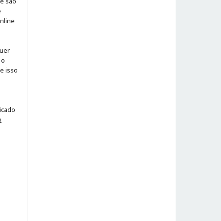
 e são
e
online
quer
 o
ue isso
licado
o