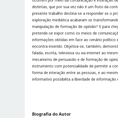
ocorrem por meio da comunicação e interação de
distintas, que por sua vez não é um fruto da con
presente trabalho destina-se a responder se o pr
exploração mediática acabaram se transforman
manipulação de formação de opinião? E para che
pretende-se expor como os meios de comunicação
informações obtidas em face ao cenário político e 
encontra inserido. Objetiva-se, também, demonstr
falada, escrita, televisiva ou via internet ao m
mecanismo de persuasão e de formação de opin
instrumento com potencialidade de permitir a c
forma de interação entre as pessoas, e ao mes
informativo possibilita a liberdade de informação
Biografia do Autor