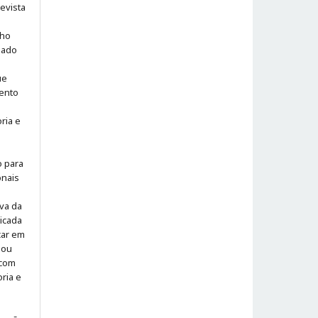
evista
lho
iado
ue
ento
ria e
o para
onais
iva da
icada
icar em
 ou
 com
ria e