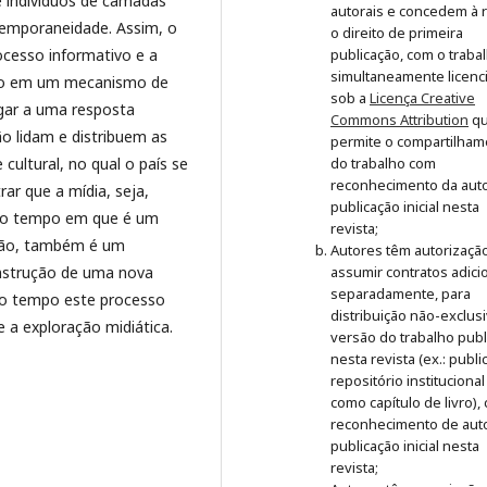
 indivíduos de camadas
autorais e concedem à r
temporaneidade. Assim, o
o direito de primeira
ocesso informativo e a
publicação, com o traba
simultaneamente licenc
do em um mecanismo de
sob a
Licença Creative
gar a uma resposta
Commons Attribution
q
 lidam e distribuem as
permite o compartilham
cultural, no qual o país se
do trabalho com
reconhecimento da auto
ar que a mídia, seja,
publicação inicial nesta
esmo tempo em que é um
revista;
ião, também é um
Autores têm autorizaçã
onstrução de uma nova
assumir contratos adici
separadamente, para
mo tempo este processo
distribuição não-exclus
 e a exploração midiática.
versão do trabalho publ
nesta revista (ex.: publ
repositório institucional
como capítulo de livro),
reconhecimento de auto
publicação inicial nesta
revista;