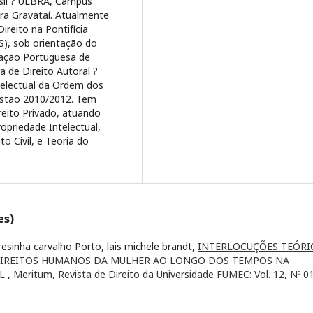
asil ? ULBRA, Campus
ra Gravataí. Atualmente
reito na Pontifícia
S), sob orientação do
iação Portuguesa de
a de Direito Autoral ?
telectual da Ordem dos
estão 2010/2012. Tem
reito Privado, atuando
opriedade Intelectual,
o Civil, e Teoria do
es)
sinha carvalho Porto, lais michele brandt,
INTERLOCUÇÕES TEÓRI
 DIREITOS HUMANOS DA MULHER AO LONGO DOS TEMPOS NA
AL
,
Meritum, Revista de Direito da Universidade FUMEC: Vol. 12, Nº 01