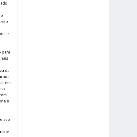
iado
ue
ento
ria e
o para
onais
iva da
icada
icar em
 ou
 com
ria e
 e são
e
online