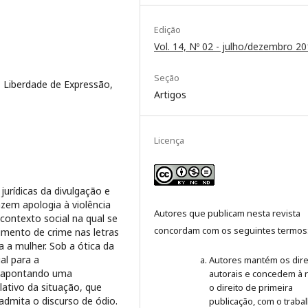
Edição
Vol. 14, Nº 02 - julho/dezembro 2
Seção
t, Liberdade de Expressão,
Artigos
Licença
jurídicas da divulgação e
zem apologia à violência
Autores que publicam nesta revista
contexto social na qual se
concordam com os seguintes termos
timento de crime nas letras
 a mulher. Sob a ótica da
ual para a
Autores mantém os dire
, apontando uma
autorais e concedem à r
lativo da situação, que
o direito de primeira
admita o discurso de ódio.
publicação, com o traba