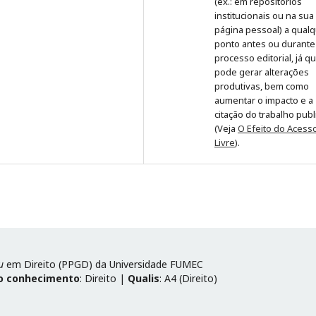
(ex.: em repositórios
institucionais ou na sua
página pessoal) a qual
ponto antes ou durante
processo editorial, já q
pode gerar alterações
produtivas, bem como
aumentar o impacto e a
citação do trabalho pub
(Veja
O Efeito do Acess
Livre
).
u
em Direito (PPGD) da Universidade FUMEC
o conhecimento
: Direito |
Qualis
: A4 (Direito)