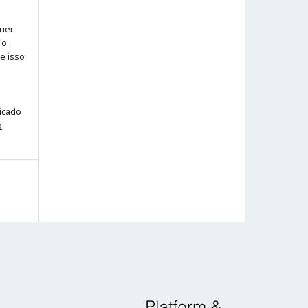
quer
 o
ue isso
licado
o