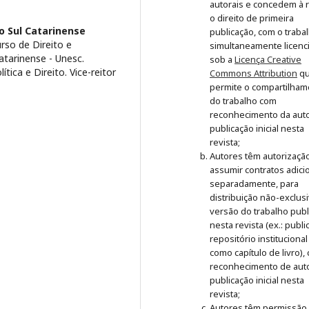
autorais e concedem à r
o direito de primeira
o Sul Catarinense
publicação, com o traba
rso de Direito e
simultaneamente licenc
atarinense - Unesc.
sob a
Licença Creative
ica e Direito. Vice-reitor
Commons Attribution
q
permite o compartilham
do trabalho com
reconhecimento da auto
publicação inicial nesta
revista;
Autores têm autorizaçã
assumir contratos adici
separadamente, para
distribuição não-exclus
versão do trabalho publ
nesta revista (ex.: publ
repositório institucional
como capítulo de livro),
reconhecimento de auto
publicação inicial nesta
revista;
Autores têm permissão