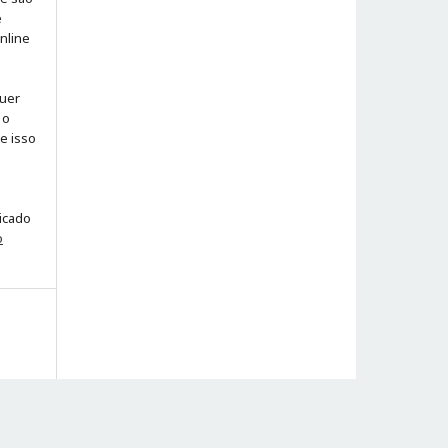
e
online
quer
 o
ue isso
licado
o