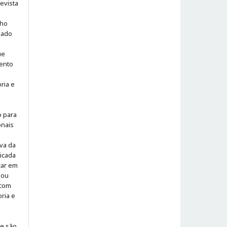
evista
lho
iado
ue
ento
ria e
o para
onais
iva da
icada
icar em
 ou
 com
ria e
 e são