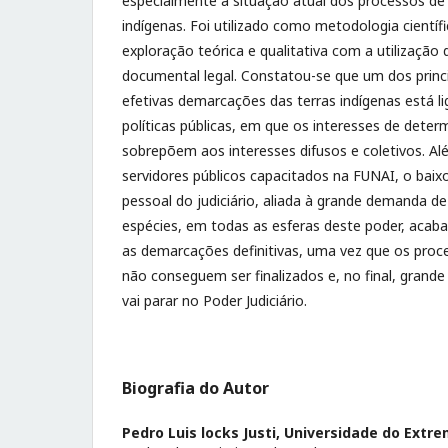
especialmente a situação atual dos processos de 
indígenas. Foi utilizado como metodologia cientí
exploração teórica e qualitativa com a utilização d
documental legal. Constatou-se que um dos princi
efetivas demarcações das terras indígenas está l
políticas públicas, em que os interesses de dete
sobrepõem aos interesses difusos e coletivos. Alé
servidores públicos capacitados na FUNAI, o baix
pessoal do judiciário, aliada à grande demanda d
espécies, em todas as esferas deste poder, aca
as demarcações definitivas, uma vez que os proc
não conseguem ser finalizados e, no final, grand
vai parar no Poder Judiciário.
Biografia do Autor
Pedro Luis locks Justi,
Universidade do Extre