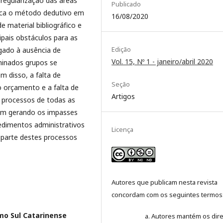
regularização das áreas
Publicado
fica o método dedutivo em
16/08/2020
e material bibliográfico e
pais obstáculos para as
Edição
igado à ausência de
Vol. 15, Nº 1 - janeiro/abril 2020
rminados grupos se
m disso, a falta de
Seção
o orçamento e a falta de
Artigos
e processos de todas as
bam gerando os impasses
edimentos administrativos
Licença
e parte destes processos
Autores que publicam nesta revista
concordam com os seguintes termos
mo Sul Catarinense
Autores mantém os dire