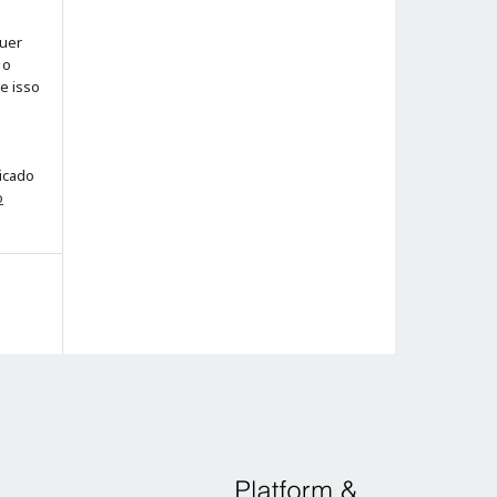
quer
 o
ue isso
licado
o