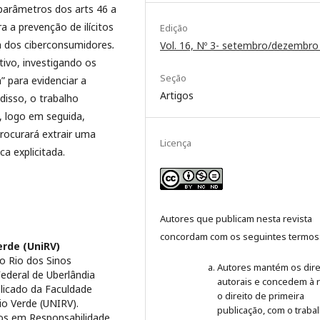
parâmetros dos arts 46 a
a a prevenção de ilícitos
Edição
a dos ciberconsumidores
.
Vol. 16, Nº 3- setembro/dezembro
ivo, investigando os
Seção
 para evidenciar a
Artigos
disso, o trabalho
a, logo em seguida,
procurará extrair uma
Licença
a explicitada.
Autores que publicam nesta revista
concordam com os seguintes termos
erde (UniRV)
o Rio dos Sinos
Autores mantém os dire
ederal de Uberlândia
autorais e concedem à r
licado da Faculdade
o direito de primeira
io Verde (UNIRV).
publicação, com o traba
udos em Responsabilidade