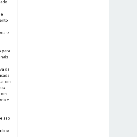
iado
ue
ento
ria e
o para
onais
iva da
icada
icar em
 ou
 com
ria e
 e são
e
online