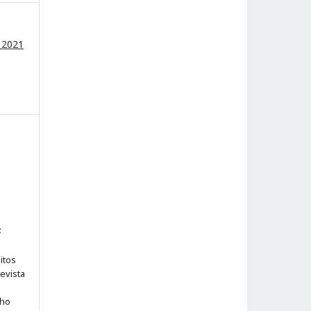
 2021
:
itos
evista
lho