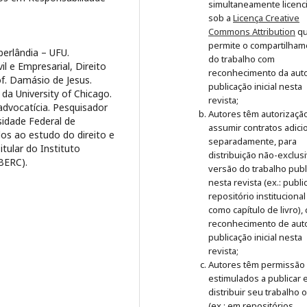
simultaneamente licenc
sob a
Licença Creative
Commons Attribution
q
permite o compartilham
berlândia – UFU.
do trabalho com
vil e Empresarial, Direito
reconhecimento da auto
f. Damásio de Jesus.
publicação inicial nesta
 da University of Chicago.
revista;
advocatícia. Pesquisador
Autores têm autorizaçã
sidade Federal de
assumir contratos adici
dos ao estudo do direito e
separadamente, para
tular do Instituto
distribuição não-exclus
IBERC).
versão do trabalho publ
nesta revista (ex.: publ
repositório institucional
como capítulo de livro),
reconhecimento de auto
publicação inicial nesta
revista;
Autores têm permissão
estimulados a publicar 
distribuir seu trabalho 
(ex.: em repositórios