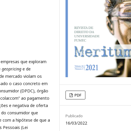
por empresas que exploram
e
geopricing
e de
 de mercado violam os
isado o caso concreto em
onsumidor (DPDC), órgão
PDF
Decolar.com” ao pagamento
ões e negativa de oferta
a do consumidor que
Publicado
se com a hipótese de que a
16/03/2022
s Pessoais (Lei