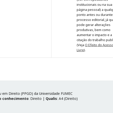
institucionais ou na sua
página pessoal) a qual
ponto antes ou durante
processo editorial, já q
pode gerar alterações
produtivas, bem como
aumentar o impacto e a
citação do trabalho pub
(Veja
O Efeito do Acess
Livre
).
u
em Direito (PPGD) da Universidade FUMEC
o conhecimento
: Direito |
Qualis
: A4 (Direito)