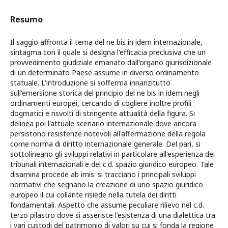
Resumo
Il saggio affronta il tema del ne bis in idem internazionale,
sintagma con il quale si designa l'efficacia preclusiva che un
provvedimento giudiziale emanato dall'organo giurisdizionale
di un determinato Paese assume in diverso ordinamento
statuale. L'introduzione si sofferma innanzitutto
sull'emersione storica del principio del ne bis in idem negli
ordinamenti europei, cercando di cogliere inoltre profili
dogmatici e risvolti di stringente attualità della figura. Si
delinea poi l'attuale scenario internazionale dove ancora
persistono resistenze notevoli all'affermazione della regola
come norma di diritto internazionale generale. Del pari, si
sottolineano gli sviluppi relativi in particolare all'esperienza dei
tribunali internazionali e del c.d. spazio giuridico europeo. Tale
disamina procede ab imis: si tracciano i principali sviluppi
normativi che segnano la creazione di uno spazio giuridico
europeo il cui collante risiede nella tutela dei diritti
fondamentali. Aspetto che assume peculiare rilievo nel c.d.
terzo pilastro dove si asserisce l'esistenza di una dialettica tra
i vari custodi del patrimonio di valori su cui si fonda la regione