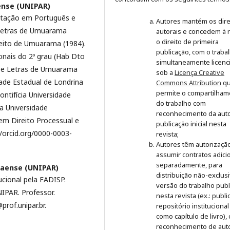
ense (UNIPAR)
itação em Português e
Autores mantém os dire
e Letras de Umuarama
autorais e concedem à r
o direito de primeira
reito de Umuarama (1984).
publicação, com o traba
onais do 2º grau (Hab Dto
simultaneamente licenc
as e Letras de Umuarama
sob a
Licença Creative
dade Estadual de Londrina
Commons Attribution
q
permite o compartilham
ontifícia Universidade
do trabalho com
da Universidade
reconhecimento da auto
m Direito Processual e
publicação inicial nesta
/orcid.org/0000-0003-
revista;
Autores têm autorizaçã
assumir contratos adici
separadamente, para
naense (UNIPAR)
distribuição não-exclus
cional pela FADISP.
versão do trabalho publ
IPAR. Professor.
nesta revista (ex.: publ
rof.unipar.br.
repositório institucional
como capítulo de livro),
reconhecimento de auto