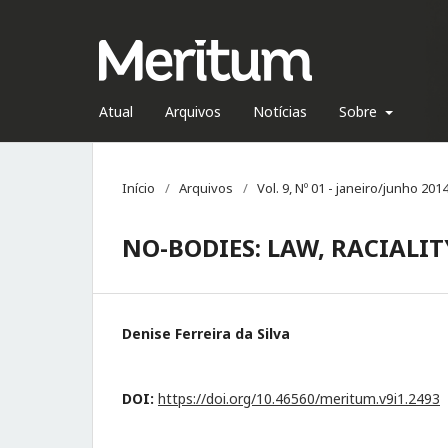
Atual
Arquivos
Notícias
Sobre
Início
/
Arquivos
/
Vol. 9, Nº 01 - janeiro/junho 201
NO-BODIES: LAW, RACIALI
Denise Ferreira da Silva
DOI:
https://doi.org/10.46560/meritum.v9i1.2493