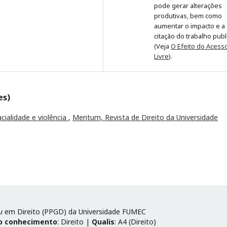
pode gerar alterações
produtivas, bem como
aumentar o impacto e a
citação do trabalho pub
(Veja
O Efeito do Acess
Livre
).
es)
acialidade e violência
,
Meritum, Revista de Direito da Universidade
u
em Direito (PPGD) da Universidade FUMEC
o conhecimento
: Direito |
Qualis
: A4 (Direito)