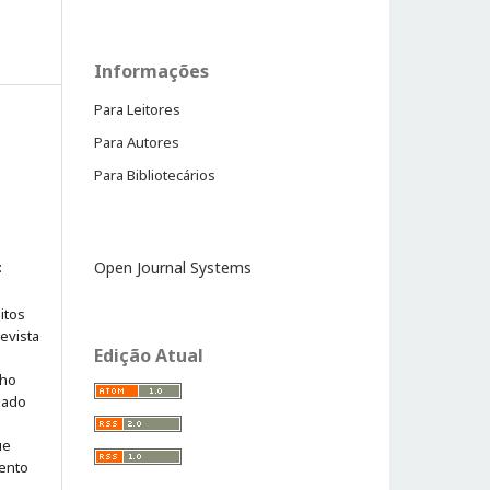
Informações
Para Leitores
Para Autores
Para Bibliotecários
:
Open Journal Systems
itos
evista
Edição Atual
lho
iado
ue
ento