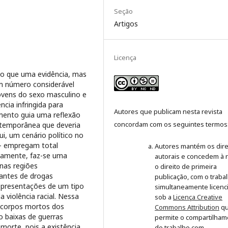
Seção
Artigos
Licença
do que uma evidência, mas
um número considerável
jovens do sexo masculino e
cia infringida para
Autores que publicam nesta revista
amento guia uma reflexão
concordam com os seguintes termos
ntemporânea que deveria
ui, um cenário político no
o – empregam total
Autores mantém os dire
icamente, faz-se uma
autorais e concedem à r
nas regiões
o direito de primeira
antes de drogas
publicação, com o traba
representações de um tipo
simultaneamente licenc
a violência racial. Nessa
sob a
Licença Creative
s corpos mortos dos
Commons Attribution
q
 baixas de guerras
permite o compartilham
morte, pois a existência
do trabalho com