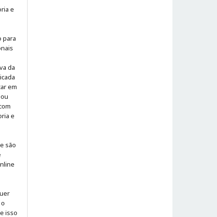
ria e
o para
onais
iva da
icada
icar em
 ou
 com
ria e
 e são
e
online
quer
 o
ue isso