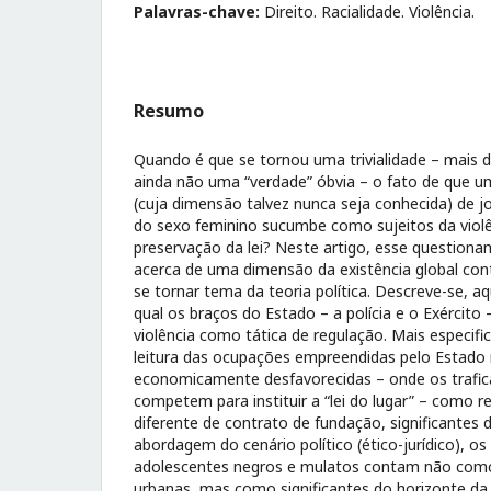
Palavras-chave:
Direito. Racialidade. Violência.
Resumo
Quando é que se tornou uma trivialidade – mais 
ainda não uma “verdade” óbvia – o fato de que 
(cuja dimensão talvez nunca seja conhecida) de 
do sexo feminino sucumbe como sujeitos da violên
preservação da lei? Neste artigo, esse question
acerca de uma dimensão da existência global co
se tornar tema da teoria política. Descreve-se, aq
qual os braços do Estado – a polícia e o Exércit
violência como tática de regulação. Mais especif
leitura das ocupações empreendidas pelo Estado 
economicamente desfavorecidas – onde os trafic
competem para instituir a “lei do lugar” – como 
diferente de contrato de fundação, significantes d
abordagem do cenário político (ético-jurídico), o
adolescentes negros e mulatos contam não como
urbanas, mas como significantes do horizonte da 