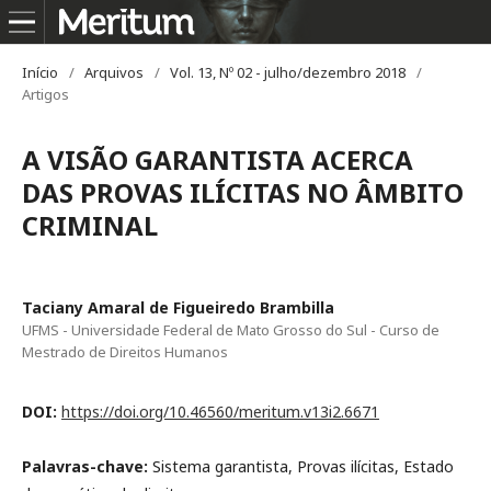
Início
/
Arquivos
/
Vol. 13, Nº 02 - julho/dezembro 2018
/
Artigos
A VISÃO GARANTISTA ACERCA
DAS PROVAS ILÍCITAS NO ÂMBITO
CRIMINAL
Taciany Amaral de Figueiredo Brambilla
UFMS - Universidade Federal de Mato Grosso do Sul - Curso de
Mestrado de Direitos Humanos
DOI:
https://doi.org/10.46560/meritum.v13i2.6671
Palavras-chave:
Sistema garantista, Provas ilícitas, Estado