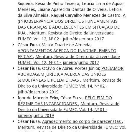
Siqueira, Késia de Pinho Teixeira, Letícia Lima de Aguiar
Menezes, Laiane Aparecida Dantas de Oliveira, Letícia
da Silva Almeida, Raquel Carvalho Menezes de Castro,
A
(IN)OBSERVÂNCIA DOS DIREITOS FUNDAMENTAIS
DAS CRIANÇAS E ADOLESCENTES EM SITUAÇÃO DE
RUA
,
Meritum, Revista de Direito da Universidade
FUMEC: Vol. 12, Nº 02 - julho/dezembro 2017
César Fiuza, Victor Duarte de Almeida,
APONTAMENTOS ACERCA DO INADIMPLEMENTO
EFICAZ
,
Meritum, Revista de Direito da Universidade
FUMEC: Vol. 12, Nº 01 - janeiro/junho 2017
César Fiuza, Otávio de Abreu Portes Júnior,
POLIAMOR:
ABORDAGEM JURÍDICA ACERCA DAS UNIÕES
SIMULTÂNEAS E POLIAFETIVAS
,
Meritum, Revista de
Direito da Universidade FUMEC: Vol. 14, Nº 02 -
julho/dezembro 2019
Igor de Macedo Félix, César Fiuza,
PELO FIM DO
REGIME DAS INCAPACIDADES
,
Meritum, Revista de
Direito da Universidade FUMEC: Vol. 14, Nº 01 -
janeiro/junho 2019
César Fiuza,
Agradecimento ao corpo de pareceristas
,
Meritum, Revista de Direito da Universidade FUMEC: Vol.