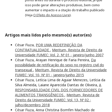
ponto antes ou durante o processo editorial, já que
isso pode gerar alterações produtivas, bem como
aumentar o impacto e a citação do trabalho publicado
(Veja
O Efeito do Acesso Livre
).
Artigos mais lidos pelo mesmo(s) autor(es)
César Fiuza,
POR UMA REDEFINIÇÃO DA
CONTRATUALIDADE
,
Meritum, Revista de Direito da
Universidade FUMEC: Vol. 2, Nº 01 - janeiro/junho 2007
César Fiuza, Arayan Henrique de Faria Pereira,
Da
possibilidade de retificação do sexo no registro civil do
transexual
,
Meritum, Revista de Direito da Universidade
FUMEC: Vol. 10, Nº 01 - janeiro/junho 2015
César Fiuza, Letícia Lima de Aguiar Menezes, Letícia da
Silva Almeida, Laiane Aparecida Dantas de Oliveira,
A
RESPONSABILIDADE CIVIL DOS FORNECEDORES DE
ALIMENTOS TRANSGÊNICOS
,
Meritum, Revista de
Direito da Universidade FUMEC: Vol. 13, Nº 02 -
julho/dezembro 2018
César Fiuza, Anna Christina Bomfim Machado de