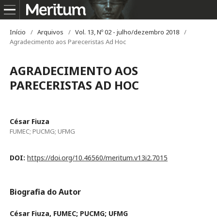
Início
/
Arquivos
/
Vol. 13, Nº 02 - julho/dezembro 2018
/
Agradecimento aos Pareceristas Ad Hoc
AGRADECIMENTO AOS
PARECERISTAS AD HOC
César Fiuza
FUMEC; PUCMG; UFMG
DOI:
https://doi.org/10.46560/meritum.v13i2.7015
Biografia do Autor
César Fiuza,
FUMEC; PUCMG; UFMG