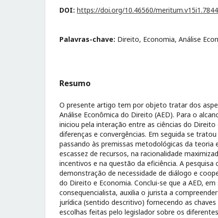
DOI:
https://doi.org/10.46560/meritum.v15i1.7844
Palavras-chave:
Direito, Economia, Análise Eco
Resumo
O presente artigo tem por objeto tratar dos aspe
Análise Econômica do Direito (AED). Para o alcan
iniciou pela interação entre as ciências do Direit
diferenças e convergências. Em seguida se trato
passando às premissas metodológicas da teoria 
escassez de recursos, na racionalidade maximizad
incentivos e na questão da eficiência. A pesquisa
demonstração de necessidade de diálogo e cooper
do Direito e Economia. Conclui-se que a AED, em 
consequencialista, auxilia o jurista a compreende
jurídica (sentido descritivo) fornecendo as chav
escolhas feitas pelo legislador sobre os diferent