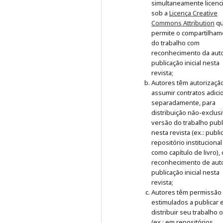
simultaneamente licenc
sob a
Licença Creative
Commons Attribution
q
permite o compartilham
do trabalho com
reconhecimento da auto
publicação inicial nesta
revista;
Autores têm autorizaçã
assumir contratos adici
separadamente, para
distribuição não-exclus
versão do trabalho publ
nesta revista (ex.: publ
repositório institucional
como capítulo de livro),
reconhecimento de auto
publicação inicial nesta
revista;
Autores têm permissão
estimulados a publicar 
distribuir seu trabalho 
(ex.: em repositórios