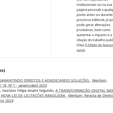
institucionais ou na sua
página pessoal) a qual
ponto antes ou durante
processo editorial, já q
pode gerar alterações
produtivas, bem como
aumentar o impacto e a
citação do trabalho pub
(Veja
O Efeito do Acess
Livre
).
es)
GARANTINDO DIREITOS E ADJUDICANDO SOLUÇÕES
,
Meritum,
 18, Nº 1 - janeiro/abril 2023
in, Gustavo Felipe Anami Segundo,
A TRANSFORMAÇÃO DIGITAL NA
NOVA LEI DE LICITAÇÕES BRASILEIRA
,
Meritum, Revista de Direit
sto 2024