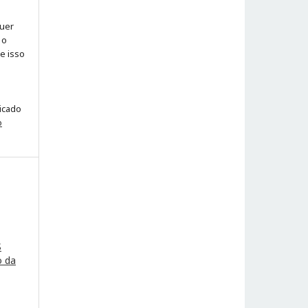
quer
 o
ue isso
licado
o
S
o da