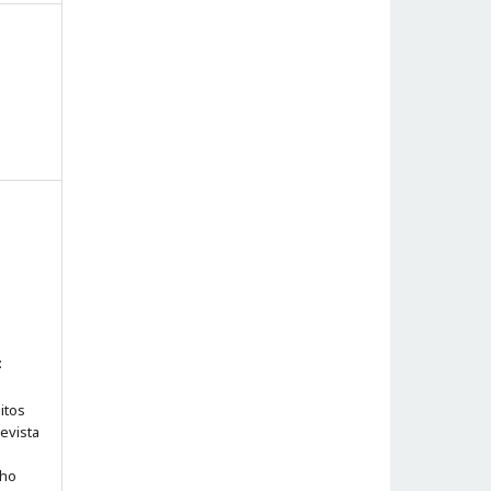
:
itos
evista
lho