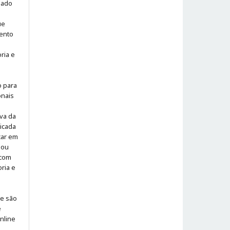
iado
ue
ento
ria e
o para
onais
iva da
icada
icar em
 ou
 com
ria e
 e são
e
online