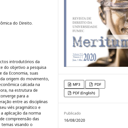
nômica do Direito.
ctos introdutórios da
ce do objetivo a pesquisa
o e da Economia, suas
u da origem do movimento,
MP3
PDF
econômica calcada na
ora, na estrutura de
PDF (English)
 converge para a
ação entre as disciplinas
seu viés pragmático e
r a aplicação da norma
Publicado
es de compreensão das
16/08/2020
es temas visando o