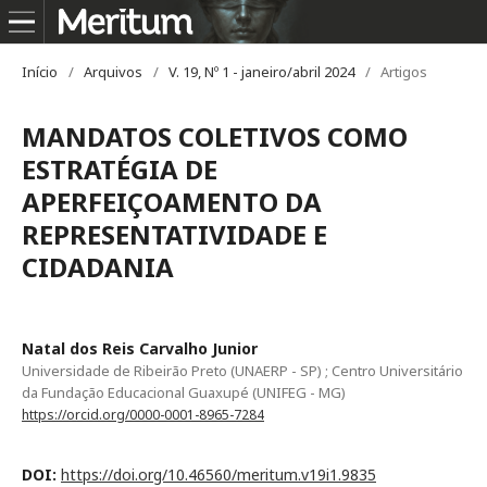
Início
/
Arquivos
/
V. 19, Nº 1 - janeiro/abril 2024
/
Artigos
MANDATOS COLETIVOS COMO
ESTRATÉGIA DE
APERFEIÇOAMENTO DA
REPRESENTATIVIDADE E
CIDADANIA
Natal dos Reis Carvalho Junior
Universidade de Ribeirão Preto (UNAERP - SP) ; Centro Universitário
da Fundação Educacional Guaxupé (UNIFEG - MG)
https://orcid.org/0000-0001-8965-7284
DOI:
https://doi.org/10.46560/meritum.v19i1.9835