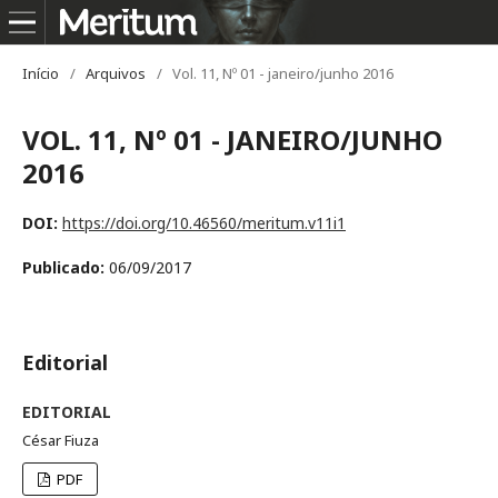
Início
/
Arquivos
/
Vol. 11, Nº 01 - janeiro/junho 2016
VOL. 11, Nº 01 - JANEIRO/JUNHO
2016
DOI:
https://doi.org/10.46560/meritum.v11i1
Publicado:
06/09/2017
Editorial
EDITORIAL
César Fiuza
PDF