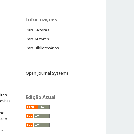
Informações
Para Leitores
Para Autores
Para Bibliotecários
Open Journal Systems
:
itos
Edição Atual
evista
lho
iado
ue