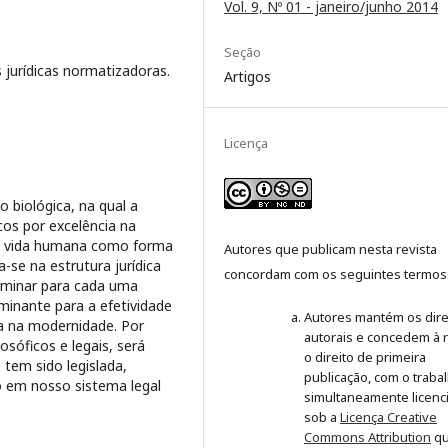
Vol. 9, Nº 01 - janeiro/junho 2014
Seção
s jurídicas normatizadoras.
Artigos
Licença
 biológica, na qual a
cos por excelência na
 a vida humana como forma
Autores que publicam nesta revista
se na estrutura jurídica
concordam com os seguintes termos
erminar para cada uma
inante para a efetividade
Autores mantém os dire
ida na modernidade. Por
autorais e concedem à r
osóficos e legais, será
o direito de primeira
 tem sido legislada,
publicação, com o traba
o em nosso sistema legal
simultaneamente licenc
sob a
Licença Creative
Commons Attribution
q