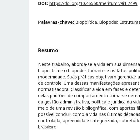
DOI:
https://doi.org/10.46560/meritum.v9i1.2499
Palavras-chave:
Biopolítica. Biopoder. Estrutura
Resumo
Neste trabalho, aborda-se a vida em sua dimensão
biopolítica e o biopoder tornam-se os fatos políti
modernidade. Suas práticas objetivam gerenciar
de controle. Uma dessas manifestações apresenta-
normatizadora. Classificar a vida em fases e det
delas padrões de comportamento torna-se determ
da gestão administrativa, política e jurídica da v
meio de uma revisão bibliográfica, com aportes fil
possível concluir como a vida nas últimas décadas
controlada, apreendida e categorizada, sobretud
brasileiro.