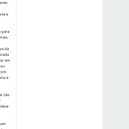
ento
ria e
o para
onais
iva da
icada
icar em
 ou
 com
ria e
 e são
e
online
quer