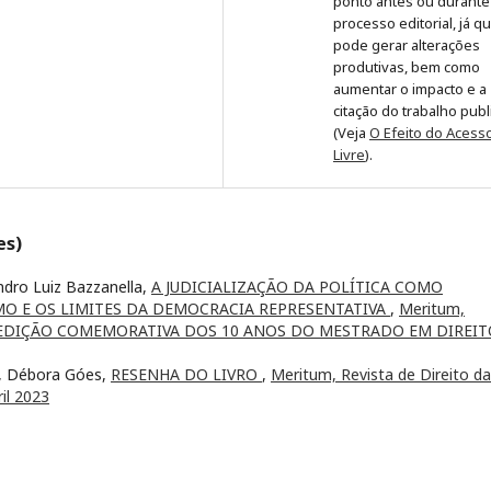
ponto antes ou durante
processo editorial, já q
pode gerar alterações
produtivas, bem como
aumentar o impacto e a
citação do trabalho pub
(Veja
O Efeito do Acess
Livre
).
es)
dro Luiz Bazzanella,
A JUDICIALIZAÇÃO DA POLÍTICA COMO
 E OS LIMITES DA DEMOCRACIA REPRESENTATIVA
,
Meritum,
MEC: EDIÇÃO COMEMORATIVA DOS 10 ANOS DO MESTRADO EM DIREI
a, Débora Góes,
RESENHA DO LIVRO
,
Meritum, Revista de Direito da
ril 2023