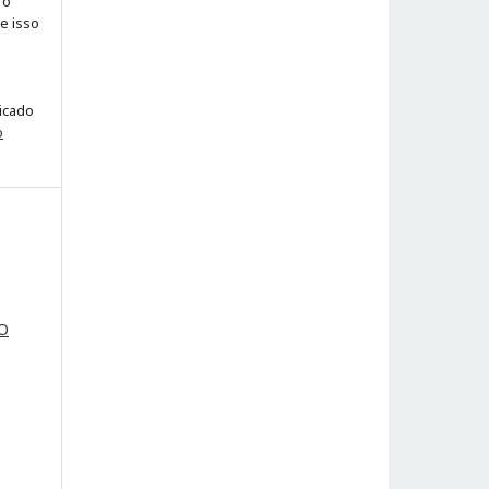
 o
ue isso
licado
o
TO