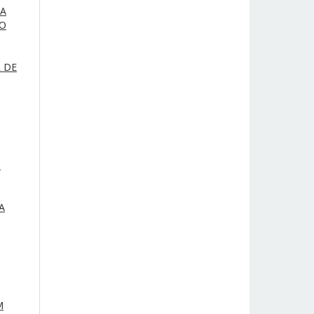
DA
LO
L DE
:
A
M