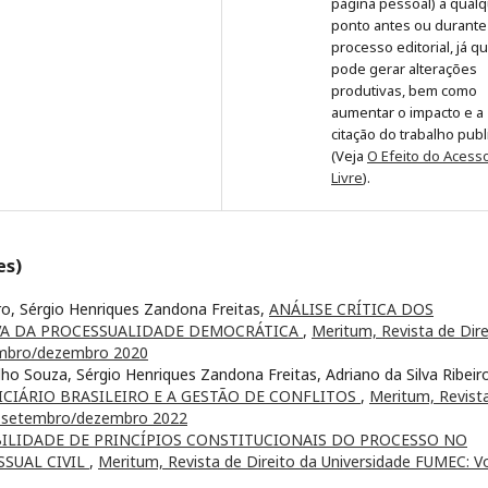
página pessoal) a qual
ponto antes ou durante
processo editorial, já q
pode gerar alterações
produtivas, bem como
aumentar o impacto e a
citação do trabalho pub
(Veja
O Efeito do Acess
Livre
).
es)
iro, Sérgio Henriques Zandona Freitas,
ANÁLISE CRÍTICA DOS
IVA DA PROCESSUALIDADE DEMOCRÁTICA
,
Meritum, Revista de Dire
tembro/dezembro 2020
ho Souza, Sérgio Henriques Zandona Freitas, Adriano da Silva Ribeir
ICIÁRIO BRASILEIRO E A GESTÃO DE CONFLITOS
,
Meritum, Revist
3 - setembro/dezembro 2022
BILIDADE DE PRINCÍPIOS CONSTITUCIONAIS DO PROCESSO NO
SSUAL CIVIL
,
Meritum, Revista de Direito da Universidade FUMEC: Vol