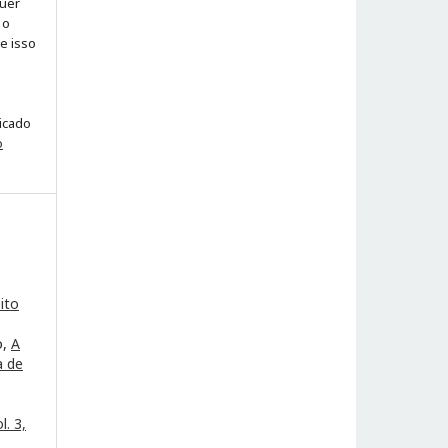
quer
 o
ue isso
licado
o
ito
o,
A
a de
. 3,