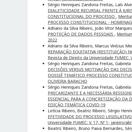
Sérgio Henriques Zandona Freitas, Laís Al
DIALETICIDADE RECURSAL FRENTE À JUR
CONSTITUCIONAL DO PROCESSO
,
Meritu
PROCESSO CONSTITUCIONAL - HOMENAGE
Adriano da Silva Ribeiro, João Vitor Marqu
PROTEÇÃO DE DADOS PESSOAIS
,
Meritum,
2022
Adriano da Silva Ribeiro, Marcus Vinícius M
REPARAÇÃO EQUITATIVA (RESTITUIÇÃO)
Revista de Direito da Universidade FUMEC: Vo
Sérgio Henriques Zandona Freitas, Gabriela O
DECISÕES VERSUS MOTIVAÇÃO DAS DECIS
DOSSIÊ TEMÁTICO PROCESSO CONSTITUC
OLIVEIRA BARACHO
Sérgio Henriques Zandona Freitas, Gabriela 
PRECARIZANTE E A NECESSÁRIA RESSIG
ESSENCIAL PARA A CONCRETIZAÇÃO DA
EDIÇÃO TEMÁTICA COVID-19
Letícia Ribeiro, Beatriz Ribeiro, Sérgio Hen
EFETIVIDADE DO PROCESSO LEGISLATIVO 
Universidade FUMEC: V. 17, Nº 1- janeiro/abr
Beatriz Ribeiro, Bruno Paiva Bernardes, Sé