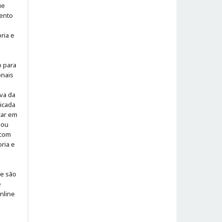
ue
ento
ria e
o para
onais
iva da
icada
icar em
 ou
 com
ria e
 e são
e
online