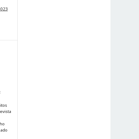
2023
:
itos
evista
lho
iado