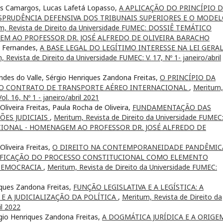
ves Camargos, Lucas Lafetá Lopasso,
A APLICAÇÃO DO PRINCÍPIO 
ISPRUDÊNCIA DEFENSIVA DOS TRIBUNAIS SUPERIORES E O MODE
m, Revista de Direito da Universidade FUMEC: DOSSIÊ TEMÁTICO
M AO PROFESSOR DR. JOSÉ ALFREDO DE OLIVEIRA BARACHO
es Fernandes,
A BASE LEGAL DO LEGÍTIMO INTERESSE NA LEI GERA
 Revista de Direito da Universidade FUMEC: V. 17, Nº 1- janeiro/abril
endes do Valle, Sérgio Henriques Zandona Freitas,
O PRINCÍPIO DA
 NO CONTRATO DE TRANSPORTE AÉREO INTERNACIONAL
,
Meritum,
l. 16, Nº 1 - janeiro/abril 2021
liveira Freitas, Paula Rocha de Oliveira,
FUNDAMENTAÇÃO DAS
ÕES JUDICIAIS
,
Meritum, Revista de Direito da Universidade FUMEC
IONAL - HOMENAGEM AO PROFESSOR DR. JOSÉ ALFREDO DE
Oliveira Freitas,
O DIREITO NA CONTEMPORANEIDADE PANDÊMIC
NIFICAÇÃO DO PROCESSO CONSTITUCIONAL COMO ELEMENTO
 DEMOCRACIA
,
Meritum, Revista de Direito da Universidade FUMEC:
riques Zandona Freitas,
FUNÇÃO LEGISLATIVA E A LEGÍSTICA: A
E A JUDICIALIZAÇÃO DA POLÍTICA
,
Meritum, Revista de Direito da
il 2022
rgio Henriques Zandona Freitas,
A DOGMÁTICA JURÍDICA E A ORIGE