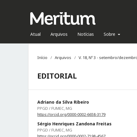
Atual
Arquivos
Notícias
Sobre
Início
/
Arquivos
/
V. 18, Nº 3 - setembro/dezembr
EDITORIAL
Adriano da Silva Ribeiro
PPGD / FUMEC, MG
https://orcid.org/0000-0002-6658-3179
Sérgio Henriques Zandona Freitas
PPGD / FUMEC, MG
https://orcid.org/0000-0002-7198-4567