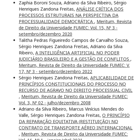
Zaphia Boroni Souza, Adriano da Silva Ribeiro, Sérgio
Henriques Zandona Freitas,
ANÁLISE CRÍTICA DOS
PROCESSOS ESTRUTURAIS NA PERSPECTIVA DA
PROCESSUALIDADE DEMOCRÁTICA
,
Meritum, Revista
de Direito da Universidade FUMEC: Vol. 15, Nº 3 -
setembro/dezembro 2020
Talitha Pedras Figueiredo Campos de Carvalho Souza,
Sérgio Henriques Zandona Freitas, Adriano da Silva
Ribeiro,
A INTELIGÊNCIA ARTIFICIAL NO PODER
JUDICIÁRIO BRASILEIRO E A GESTÃO DE CONFLITOS
,
Meritum, Revista de Direito da Universidade FUMEC: V.
17, Nº 3 - setembro/dezembro 2022
Sérgio Henriques Zandona Freitas,
APLICABILIDADE DE
PRINCÍPIOS CONSTITUCIONAIS DO PROCESSO NO
RECURSO DE AGRAVO NO DIREITO PROCESSUAL CIVIL
,
Meritum, Revista de Direito da Universidade FUMEC:
Vol. 3, Nº 02 - julho/dezembro 2008
Adriano da Silva Ribeiro, Marcus Vinícius Mendes do
Valle, Sérgio Henriques Zandona Freitas,
O PRINCÍPIO
DA REPARAÇÃO EQUITATIVA (RESTITUIÇÃO) NO
CONTRATO DE TRANSPORTE AÉREO INTERNACIONAL
,
Meritum, Revista de Direito da Universidade FUMEC: