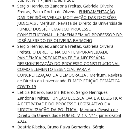
Vol. 16, Nº 1 - janeiro/abril 2021
Sérgio Henriques Zandona Freitas, Gabriela Oliveira
Freitas, Paula Rocha de Oliveira,
FUNDAMENTAÇÃO
DAS DECISÕES VERSUS MOTIVAÇÃO DAS DECISÕES
JUDICIAIS
,
Meritum, Revista de Direito da Universidade
FUMEC: DOSSIÊ TEMÁTICO PROCESSO
CONSTITUCIONAL - HOMENAGEM AO PROFESSOR DR.
JOSÉ ALFREDO DE OLIVEIRA BARACHO
Sérgio Henriques Zandona Freitas, Gabriela Oliveira
Freitas,
O DIREITO NA CONTEMPORANEIDADE
PANDÊMICA PRECARIZANTE E A NECESSÁRIA
RESSIGNIFICAÇÃO DO PROCESSO CONSTITUCIONAL
COMO ELEMENTO ESSENCIAL PARA A
CONCRETIZAÇÃO DA DEMOCRACIA
,
Meritum, Revista
de Direito da Universidade FUMEC: EDIÇÃO TEMÁTICA
COVID-19
Letícia Ribeiro, Beatriz Ribeiro, Sérgio Henriques
Zandona Freitas,
FUNÇÃO LEGISLATIVA E A LEGÍSTICA:
A EFETIVIDADE DO PROCESSO LEGISLATIVO E A
JUDICIALIZAÇÃO DA POLÍTICA
,
Meritum, Revista de
Direito da Universidade FUMEC: V. 17, Nº 1- janeiro/abril
2022
Beatriz Ribeiro, Bruno Paiva Bernardes, Sérgio