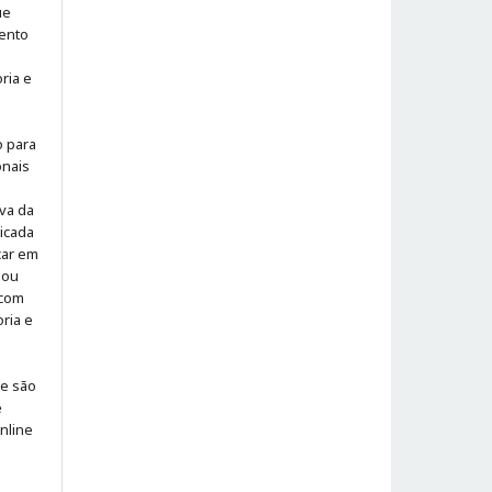
ue
ento
ria e
o para
onais
iva da
icada
icar em
 ou
 com
ria e
 e são
e
online