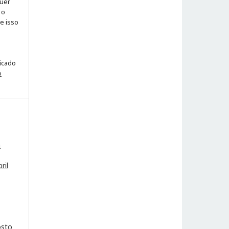
quer
 o
ue isso
licado
o
a
ril
osto