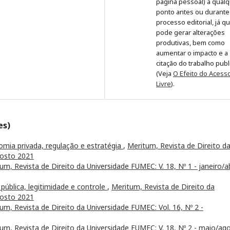
página pessoal) a qual
ponto antes ou durante
processo editorial, já q
pode gerar alterações
produtivas, bem como
aumentar o impacto e a
citação do trabalho pub
(Veja
O Efeito do Acess
Livre
).
es)
ia privada, regulação e estratégia
,
Meritum, Revista de Direito d
gosto 2021
um, Revista de Direito da Universidade FUMEC: V. 18, Nº 1 - janeiro/ab
ública, legitimidade e controle
,
Meritum, Revista de Direito da
gosto 2021
um, Revista de Direito da Universidade FUMEC: Vol. 16, Nº 2 -
um, Revista de Direito da Universidade FUMEC: V. 18, Nº 2 - maio/ag