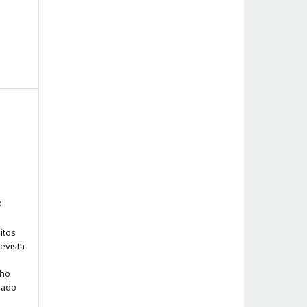
:
itos
evista
lho
iado