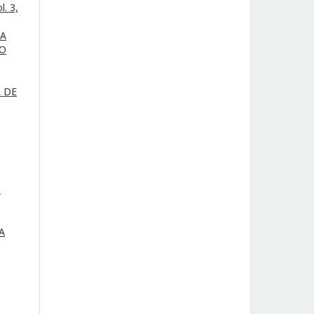
. 3,
DA
LO
L DE
:
A