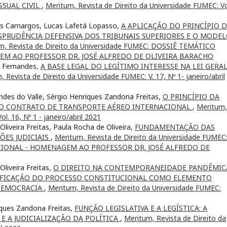
SSUAL CIVIL
,
Meritum, Revista de Direito da Universidade FUMEC: Vol
ves Camargos, Lucas Lafetá Lopasso,
A APLICAÇÃO DO PRINCÍPIO 
ISPRUDÊNCIA DEFENSIVA DOS TRIBUNAIS SUPERIORES E O MODE
m, Revista de Direito da Universidade FUMEC: DOSSIÊ TEMÁTICO
M AO PROFESSOR DR. JOSÉ ALFREDO DE OLIVEIRA BARACHO
es Fernandes,
A BASE LEGAL DO LEGÍTIMO INTERESSE NA LEI GERA
 Revista de Direito da Universidade FUMEC: V. 17, Nº 1- janeiro/abril
endes do Valle, Sérgio Henriques Zandona Freitas,
O PRINCÍPIO DA
 NO CONTRATO DE TRANSPORTE AÉREO INTERNACIONAL
,
Meritum,
l. 16, Nº 1 - janeiro/abril 2021
liveira Freitas, Paula Rocha de Oliveira,
FUNDAMENTAÇÃO DAS
ÕES JUDICIAIS
,
Meritum, Revista de Direito da Universidade FUMEC
IONAL - HOMENAGEM AO PROFESSOR DR. JOSÉ ALFREDO DE
Oliveira Freitas,
O DIREITO NA CONTEMPORANEIDADE PANDÊMIC
NIFICAÇÃO DO PROCESSO CONSTITUCIONAL COMO ELEMENTO
 DEMOCRACIA
,
Meritum, Revista de Direito da Universidade FUMEC:
riques Zandona Freitas,
FUNÇÃO LEGISLATIVA E A LEGÍSTICA: A
E A JUDICIALIZAÇÃO DA POLÍTICA
,
Meritum, Revista de Direito da