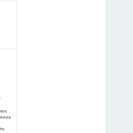
:
itos
evista
lho