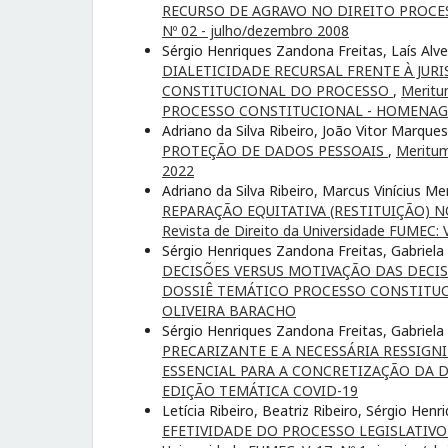
RECURSO DE AGRAVO NO DIREITO PROCE
Nº 02 - julho/dezembro 2008
Sérgio Henriques Zandona Freitas, Laís Al
DIALETICIDADE RECURSAL FRENTE À JUR
CONSTITUCIONAL DO PROCESSO
,
Meritu
PROCESSO CONSTITUCIONAL - HOMENAGE
Adriano da Silva Ribeiro, João Vitor Marqu
PROTEÇÃO DE DADOS PESSOAIS
,
Meritum,
2022
Adriano da Silva Ribeiro, Marcus Vinícius M
REPARAÇÃO EQUITATIVA (RESTITUIÇÃO)
Revista de Direito da Universidade FUMEC: Vo
Sérgio Henriques Zandona Freitas, Gabriela O
DECISÕES VERSUS MOTIVAÇÃO DAS DECIS
DOSSIÊ TEMÁTICO PROCESSO CONSTITUC
OLIVEIRA BARACHO
Sérgio Henriques Zandona Freitas, Gabriela 
PRECARIZANTE E A NECESSÁRIA RESSIG
ESSENCIAL PARA A CONCRETIZAÇÃO DA
EDIÇÃO TEMÁTICA COVID-19
Letícia Ribeiro, Beatriz Ribeiro, Sérgio Hen
EFETIVIDADE DO PROCESSO LEGISLATIVO 