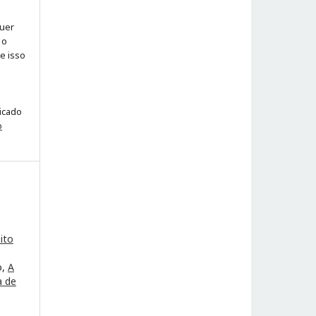
quer
 o
ue isso
licado
o
ito
o,
A
a de