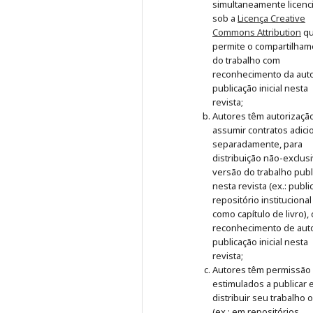
simultaneamente licenc
sob a
Licença Creative
Commons Attribution
q
permite o compartilham
do trabalho com
reconhecimento da auto
publicação inicial nesta
revista;
Autores têm autorizaçã
assumir contratos adici
separadamente, para
distribuição não-exclus
versão do trabalho publ
nesta revista (ex.: publ
repositório institucional
como capítulo de livro),
reconhecimento de auto
publicação inicial nesta
revista;
Autores têm permissão
estimulados a publicar 
distribuir seu trabalho 
(ex.: em repositórios