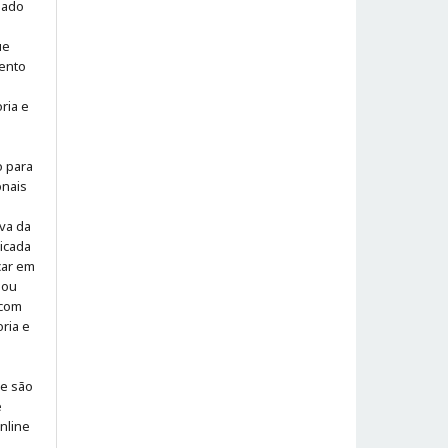
iado
ue
ento
ria e
o para
onais
iva da
icada
icar em
 ou
 com
ria e
 e são
e
online