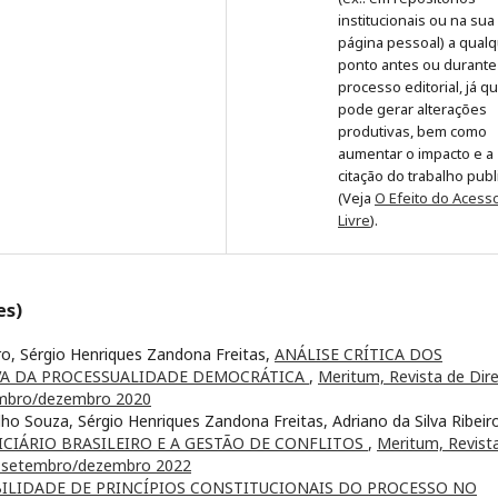
institucionais ou na sua
página pessoal) a qual
ponto antes ou durante
processo editorial, já q
pode gerar alterações
produtivas, bem como
aumentar o impacto e a
citação do trabalho pub
(Veja
O Efeito do Acess
Livre
).
es)
iro, Sérgio Henriques Zandona Freitas,
ANÁLISE CRÍTICA DOS
IVA DA PROCESSUALIDADE DEMOCRÁTICA
,
Meritum, Revista de Dire
tembro/dezembro 2020
ho Souza, Sérgio Henriques Zandona Freitas, Adriano da Silva Ribeir
ICIÁRIO BRASILEIRO E A GESTÃO DE CONFLITOS
,
Meritum, Revist
3 - setembro/dezembro 2022
BILIDADE DE PRINCÍPIOS CONSTITUCIONAIS DO PROCESSO NO