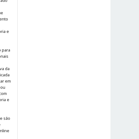
iado
ue
ento
ria e
o para
onais
iva da
icada
icar em
 ou
 com
ria e
 e são
e
online