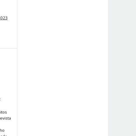
2023
:
itos
evista
lho