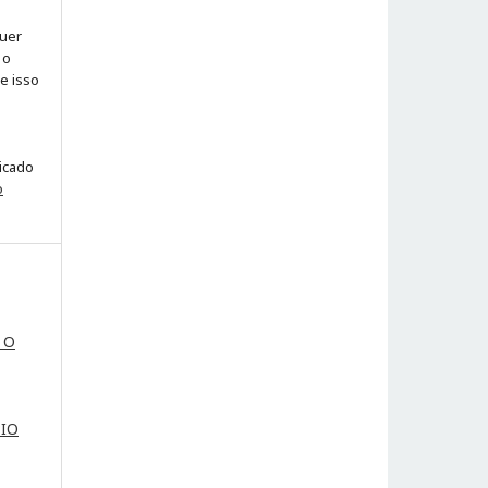
quer
 o
ue isso
licado
o
 O
PIO