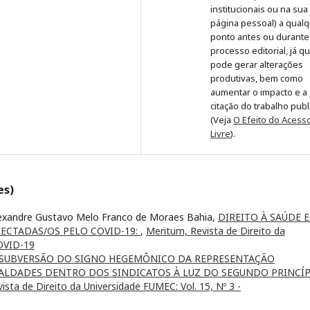
institucionais ou na sua
página pessoal) a qual
ponto antes ou durante
processo editorial, já q
pode gerar alterações
produtivas, bem como
aumentar o impacto e a
citação do trabalho pub
(Veja
O Efeito do Acess
Livre
).
es)
Alexandre Gustavo Melo Franco de Moraes Bahia,
DIREITO À SAÚDE E
FECTADAS/OS PELO COVID-19:
,
Meritum, Revista de Direito da
OVID-19
SUBVERSÃO DO SIGNO HEGEMÔNICO DA REPRESENTAÇÃO
GUALDADES DENTRO DOS SINDICATOS À LUZ DO SEGUNDO PRINCÍ
ista de Direito da Universidade FUMEC: Vol. 15, Nº 3 -