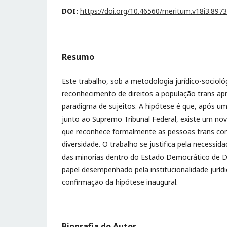
DOI:
https://doi.org/10.46560/meritum.v18i3.8973
Resumo
Este trabalho, sob a metodologia jurídico-sociológ
reconhecimento de direitos a população trans a
paradigma de sujeitos. A hipótese é que, após uma
junto ao Supremo Tribunal Federal, existe um no
que reconhece formalmente as pessoas trans com
diversidade. O trabalho se justifica pela necessid
das minorias dentro do Estado Democrático de Di
papel desempenhado pela institucionalidade juríd
confirmação da hipótese inaugural.
Biografia do Autor