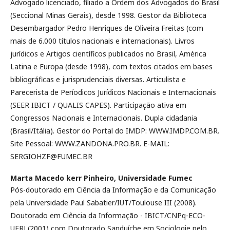
Advogado licenciado, filiado a Ordem dos Advogados do Brasil
(Seccional Minas Gerais), desde 1998. Gestor da Biblioteca
Desembargador Pedro Henriques de Oliveira Freitas (com
mais de 6.000 títulos nacionais e internacionais). Livros
jurídicos e Artigos científicos publicados no Brasil, América
Latina e Europa (desde 1998), com textos citados em bases
bibliográficas e jurisprudenciais diversas. Articulista e
Parecerista de Períodicos Jurídicos Nacionais e Internacionais
(SEER IBICT / QUALIS CAPES). Participação ativa em
Congressos Nacionais e Internacionais. Dupla cidadania
(Brasil/Itália). Gestor do Portal do IMDP: WWW.IMDP.COM.BR.
Site Pessoal: WWW.ZANDONA.PRO.BR. E-MAIL:
SERGIOHZF@FUMEC.BR
Marta Macedo kerr Pinheiro,
Universidade Fumec
Pós-doutorado em Ciência da Informação e da Comunicação
pela Universidade Paul Sabatier/IUT/Toulouse III (2008).
Doutorado em Ciência da Informação - IBICT/CNPq-ECO-
UFRJ (2001) com Doutorado Sanduíche em Sociologie pelo