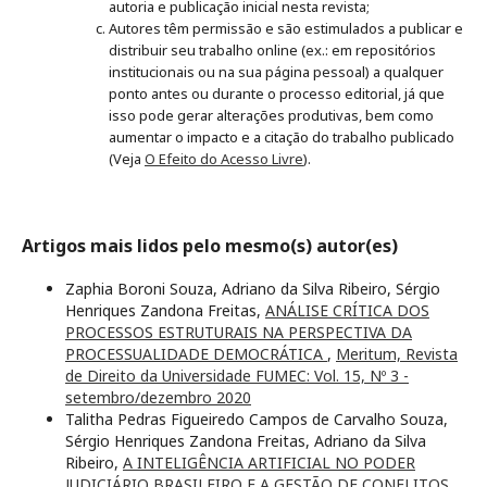
autoria e publicação inicial nesta revista;
Autores têm permissão e são estimulados a publicar e
distribuir seu trabalho online (ex.: em repositórios
institucionais ou na sua página pessoal) a qualquer
ponto antes ou durante o processo editorial, já que
isso pode gerar alterações produtivas, bem como
aumentar o impacto e a citação do trabalho publicado
(Veja
O Efeito do Acesso Livre
).
Artigos mais lidos pelo mesmo(s) autor(es)
Zaphia Boroni Souza, Adriano da Silva Ribeiro, Sérgio
Henriques Zandona Freitas,
ANÁLISE CRÍTICA DOS
PROCESSOS ESTRUTURAIS NA PERSPECTIVA DA
PROCESSUALIDADE DEMOCRÁTICA
,
Meritum, Revista
de Direito da Universidade FUMEC: Vol. 15, Nº 3 -
setembro/dezembro 2020
Talitha Pedras Figueiredo Campos de Carvalho Souza,
Sérgio Henriques Zandona Freitas, Adriano da Silva
Ribeiro,
A INTELIGÊNCIA ARTIFICIAL NO PODER
JUDICIÁRIO BRASILEIRO E A GESTÃO DE CONFLITOS
,