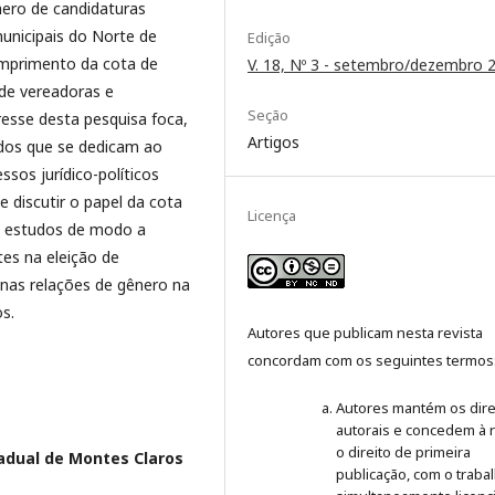
ro de candidaturas
municipais do Norte de
Edição
umprimento da cota de
V. 18, Nº 3 - setembro/dezembro 
e vereadoras e
Seção
resse desta pesquisa foca,
Artigos
dos que se dedicam ao
ssos jurídico-políticos
e discutir o papel da cota
Licença
s estudos de modo a
tes na eleição de
 nas relações de gênero na
os.
Autores que publicam nesta revista
concordam com os seguintes termos
Autores mantém os dire
autorais e concedem à r
o direito de primeira
adual de Montes Claros
publicação, com o traba