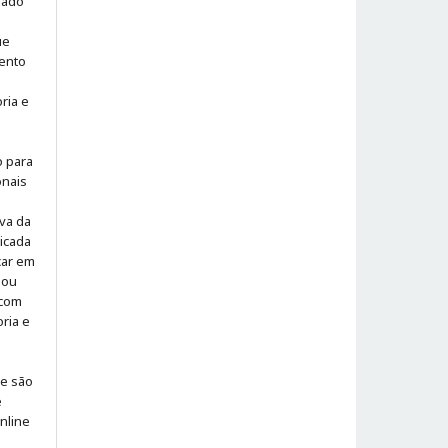
iado
ue
ento
ria e
o para
onais
iva da
icada
icar em
 ou
 com
ria e
 e são
e
online