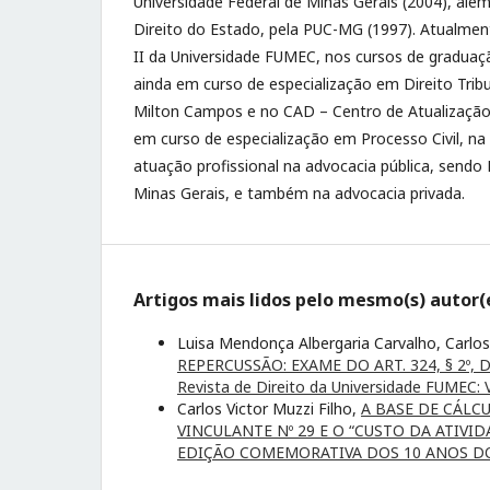
Universidade Federal de Minas Gerais (2004), alé
Direito do Estado, pela PUC-MG (1997). Atualmen
II da Universidade FUMEC, nos cursos de graduaç
ainda em curso de especialização em Direito Trib
Milton Campos e no CAD – Centro de Atualizaçã
em curso de especialização em Processo Civil, n
atuação profissional na advocacia pública, sendo
Minas Gerais, e também na advocacia privada.
Artigos mais lidos pelo mesmo(s) autor(
Luisa Mendonça Albergaria Carvalho, Carlos
REPERCUSSÃO: EXAME DO ART. 324, § 2º, 
Revista de Direito da Universidade FUMEC: 
Carlos Victor Muzzi Filho,
A BASE DE CÁLC
VINCULANTE Nº 29 E O “CUSTO DA ATIVI
EDIÇÃO COMEMORATIVA DOS 10 ANOS D