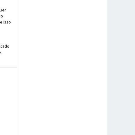
quer
 o
ue isso
licado
o