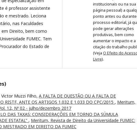
m de especialização em
institucionais ou na sua
te é professor assistente
página pessoal) a qual
ão e mestrado. Leciona
ponto antes ou durante
processo editorial, já q
utário, nas Faculdades
pode gerar alterações
o em Direito, bem como
produtivas, bem como
a Universidade FUMEC. Tem
aumentar o impacto e a
 Procurador do Estado de
citação do trabalho pub
(Veja
O Efeito do Acess
Livre
).
es)
 Victor Muzzi Filho,
A FALTA DE QUESTÃO OU A FALTA DE
DO RISTF, ANTE OS ARTIGOS 1.032 E 1.033 DO CPC/2015
,
Meritum,
Vol. 12, Nº 02 - julho/dezembro 2017
ULO DAS TAXAS: CONSIDERAÇÕES EM TORNO DA SÚMULA
DADE ESTATAL”
,
Meritum, Revista de Direito da Universidade FUMEC:
O MESTRADO EM DIREITO DA FUMEC