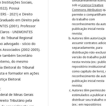
simultaneamente licenc
Instituições Sociais,
sob a
Licença Creative
022). Possui
Commons Attribution
q
CERS - 2021) e Direito
permite o compartilham
do trabalho com
. Graduado em Direito pela
reconhecimento da auto
NTES (2001). Professor
publicação inicial nesta
s Claros - UNIMONTES
revista;
 - do Tribunal Regional
Autores têm autorizaçã
assumir contratos adici
omo advogado - sócio do
separadamente, para
s Associados (2002-2005).
distribuição não-exclus
 e também Secretário
versão do trabalho publ
Interno, do mesmo
nesta revista (ex.: publ
repositório institucional
a Eleitoral do Tribunal
como capítulo de livro),
ista e formador em ações
reconhecimento de auto
tiça Eleitoral.
publicação inicial nesta
revista;
C
Autores têm permissão
deral de Minas Gerais
estimulados a publicar 
distribuir seu trabalho 
reito Tributário pela
(ex.: em repositórios