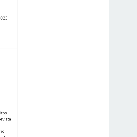
2023
:
itos
evista
lho