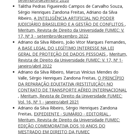
setembro/dezembro 2020
Talitha Pedras Figueiredo Campos de Carvalho Souza,
Sérgio Henriques Zandona Freitas, Adriano da Silva
Ribeiro,
A INTELIGÊNCIA ARTIFICIAL NO PODER
JUDICIÁRIO BRASILEIRO E A GESTÃO DE CONFLITOS
,
Meritum, Revista de Direito da Universidade FUMEC: V.
17, Nº 3 - setembro/dezembro 2022
Adriano da Silva Ribeiro, João Vitor Marques Fernandes,
A BASE LEGAL DO LEGÍTIMO INTERESSE NA LEI
GERAL DE PROTEÇÃO DE DADOS PESSOAIS
,
Meritum,
Revista de Direito da Universidade FUMEC: V. 17, Nº 1-
janeiro/abril 2022
Adriano da Silva Ribeiro, Marcus Vinícius Mendes do
Valle, Sérgio Henriques Zandona Freitas,
O PRINCÍPIO
DA REPARAÇÃO EQUITATIVA (RESTITUIÇÃO) NO
CONTRATO DE TRANSPORTE AÉREO INTERNACIONAL
,
Meritum, Revista de Direito da Universidade FUMEC:
Vol. 16, Nº 1 - janeiro/abril 2021
Adriano da Silva Ribeiro, Sérgio Henriques Zandona
Freitas,
EXPEDIENTE - SUMÁRIO - EDITORIAL
,
Meritum, Revista de Direito da Universidade FUMEC:
EDIÇÃO COMEMORATIVA DOS 10 ANOS DO
MESTRADO EM DIREITO DA FUMEC