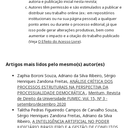
autoria e publicação inicial nesta revista;
Autores têm permissão e são estimulados a publicar e
distribuir seu trabalho online (ex.: em repositórios
institucionais ou na sua página pessoal) a qualquer
ponto antes ou durante o processo editorial, já que
isso pode gerar alterações produtivas, bem como
aumentar o impacto e a citação do trabalho publicado
(Veja
O Efeito do Acesso Livre
).
Artigos mais lidos pelo mesmo(s) autor(es)
Zaphia Boroni Souza, Adriano da Silva Ribeiro, Sérgio
Henriques Zandona Freitas,
ANÁLISE CRÍTICA DOS
PROCESSOS ESTRUTURAIS NA PERSPECTIVA DA
PROCESSUALIDADE DEMOCRÁTICA
,
Meritum, Revista
de Direito da Universidade FUMEC: Vol. 15, Nº 3 -
setembro/dezembro 2020
Talitha Pedras Figueiredo Campos de Carvalho Souza,
Sérgio Henriques Zandona Freitas, Adriano da Silva
Ribeiro,
A INTELIGÊNCIA ARTIFICIAL NO PODER
JUDICIÁRIO BRASILEIRO E A GESTÃO DE CONFLITOS
,